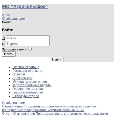
МО "Агрикольское"
A-
A
A+
Слабовидящим
Войти
Войти
Запомнить меня
Войти
Главная страница
Руководство отдела
Новости
Агрикольское
Муниципальные услуги
Территориальные отделы
Обращения граждан
Градостроительство
Структура отдела
Слабовидящим
О выполнении Программы социально-экономического развития
муниципального образования «Агрикольское» за 2014г.
Отчет «О выполнении Программы социально-экономического развития