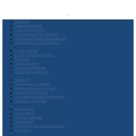
Главная
Администрация
Совет депутатов
Молодежный Парламент
Муниципальные образования
Официальные документы
Глава района
Строительство и ЖКХ
Культура
Образование
Здравоохранение
Сельское хозяйство
Новости
Обращения граждан
Муниципальные услуги
Защита населения
Противодействие коррупции
Закупки и продажи
Наш район
Наши люди
Бюджет района
Экономика
Предприятия и организации
Контакты