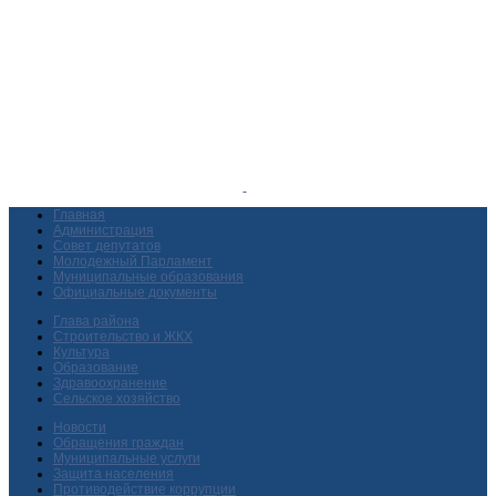
Главная
Администрация
Совет депутатов
Молодежный Парламент
Муниципальные образования
Официальные документы
Глава района
Строительство и ЖКХ
Культура
Образование
Здравоохранение
Сельское хозяйство
Новости
Обращения граждан
Муниципальные услуги
Защита населения
Противодействие коррупции