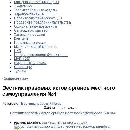
Контрольно-счётный орган
Экономика
Территориальные отделы
Здравоохранение
Противодействие коррупции
Поддержка предпринимательства
Официальные документы
Сельское хозяйство
Закупки и продажи
Контакты
Почетные граждане
Муниципальный контроль
ЦКО
Централизованная бухгалтерия
МУП ЖКС
Имущество и земля
Инвестору
Туризм
Слабовидящим
Вестник правовых актов органов местного
самоуправления №4
Категория:
Вестник правовых актов
Файлы на загрузку:
Вестник правовых актов органов местного самоуправления №4
размер шрифта
уменьшить размер шрифта
увеличить размер шрифта