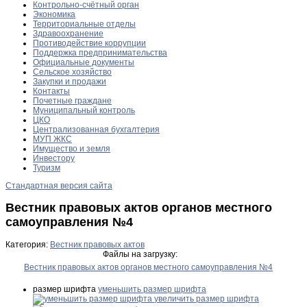
Контрольно-счётный орган
Экономика
Территориальные отделы
Здравоохранение
Противодействие коррупции
Поддержка предпринимательства
Официальные документы
Сельское хозяйство
Закупки и продажи
Контакты
Почетные граждане
Муниципальный контроль
ЦКО
Централизованная бухгалтерия
МУП ЖКС
Имущество и земля
Инвестору
Туризм
Стандартная версия сайта
Вестник правовых актов органов местного
самоуправления №4
Категория:
Вестник правовых актов
Файлы на загрузку:
Вестник правовых актов органов местного самоуправления №4
размер шрифта
уменьшить размер шрифта
увеличить размер шрифта