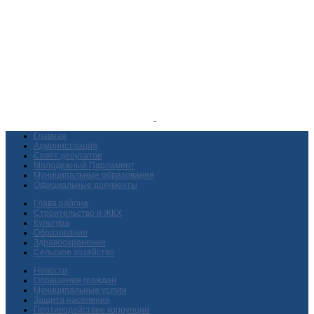
Главная
Администрация
Совет депутатов
Молодежный Парламент
Муниципальные образования
Официальные документы
Глава района
Строительство и ЖКХ
Культура
Образование
Здравоохранение
Сельское хозяйство
Новости
Обращения граждан
Муниципальные услуги
Защита населения
Противодействие коррупции