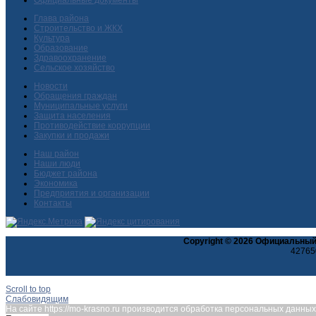
Глава района
Строительство и ЖКХ
Культура
Образование
Здравоохранение
Сельское хозяйство
Новости
Обращения граждан
Муниципальные услуги
Защита населения
Противодействие коррупции
Закупки и продажи
Наш район
Наши люди
Бюджет района
Экономика
Предприятия и организации
Контакты
Copyright © 2026 Официальный
427650
Scroll to top
Слабовидящим
На сайте https://mo-krasno.ru производится обработка персональных данн