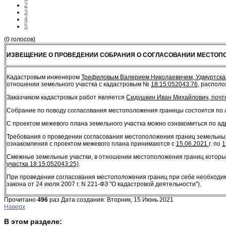
2
3
4
5
(0 голосов)
ИЗВЕЩЕНИЕ О ПРОВЕДЕНИИ СОБРАНИЯ О СОГЛАСОВАНИИ МЕСТОП
Кадастровым инженером
Трефиловым Валерием Николаевичем, Удмуртская Ре
отношении земельного участка с кадастровым №
18:15:052043:76
, распол
Заказчиком кадастровых работ является
Сидушкин Иван Михайлович, почтов
Собрание по поводу согласования местоположения границы состоится по 
С проектом межевого плана земельного участка можно ознакомиться по ад
Требования о проведении согласования местоположения границ земельных
ознакомления с проектом межевого плана принимаются с
15.06.2021
г. по
1
Смежные земельные участки, в отношении местоположения границ которы
участка 18:15:052043:25)
.
При проведении согласования местоположения границ при себе необходимо 
закона от 24 июля 2007 г. N 221-ФЗ "О кадастровой деятельности").
Прочитано
496
раз
Дата создания: Вторник, 15 Июнь 2021
Наверх
В этом разделе: