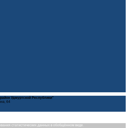
 район Удмуртской Республики"
ина, 64
рования статистических данных в обобщённом виде.