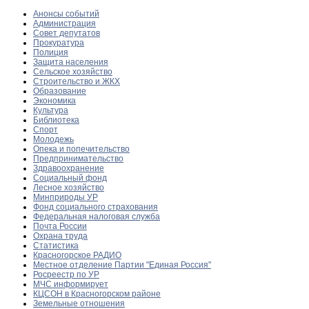
Анонсы событий
Администрация
Совет депутатов
Прокуратура
Полиция
Защита населения
Сельское хозяйство
Строительство и ЖКХ
Образование
Экономика
Культура
Библиотека
Спорт
Молодежь
Опека и попечительство
Предпринимательство
Здравоохранение
Социальный фонд
Лесное хозяйство
Минприроды УР
Фонд социального страхования
Федеральная налоговая служба
Почта России
Охрана труда
Статистика
Красногорское РАДИО
Местное отделение Партии "Единая Россия"
Росреестр по УР
МЧС информирует
КЦСОН в Красногорском районе
Земельные отношения