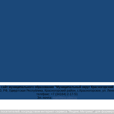
 сайт муниципального образования "Муниципальный округ Красногорский
, РФ, Удмуртская Республика, Красногорский район, с.Красногорское, ул. Лен
тел/факс: +7 (34164) 2-17-51
Эл. почта:
ых посетителей, посредством интернет-сервиса "Яндекс.Метрика", для форми