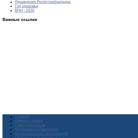
Управление Роспотребнадзора
Год здоровья
ВПН - 2020
Важные ссылки
Главная
Администрация
Совет депутатов
Молодежный Парламент
Муниципальные образования
Официальные документы