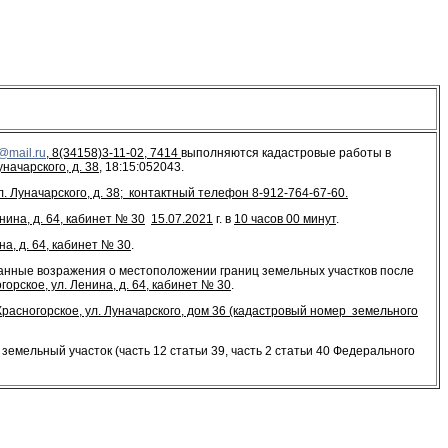
y@mail.ru
, 8(34158)3-11-02, 7414
выполняются кадастровые работы в
начарского, д. 38
, 18:15:052043.
. Луначарского, д. 38; контактный телефон 8-912-764-67-60.
нина, д. 64, кабинет № 30
15.07.2021
г. в
10 часов 00 минут
.
на, д. 64, кабинет № 30
.
ванные возражения о местоположении границ земельных участков после
горское, ул. Ленина, д. 64, кабинет № 30
.
Красногорское, ул. Луначарского, дом 36 (кадастровый номер земельного
емельный участок (часть 12 статьи 39, часть 2 статьи 40 Федерального