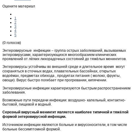
Оцените материал
1
2
3
4
5
(0 голосов)
Энтеровирусные инфекции – группа острых заболеваний, вызываемых
энтеровирусами, характеризующихся многообразием клинических
проявлений от лёгких лихорадочных состояний до тяжёлых менингитов.
Энтеровирусы устойчивы во внешней среде и длительное время могут
сохраняться в сточных водах, плавательных бассейнах, открытых
водоёмах, предметах обихода , продуктах питания ( молоко, фрукты,
овощи). Вирус быстро погибает при прогревании, кипячении.
Энтеровирусные инфекции характеризуются быстрым распространением
заболевания.
Возможные пути передачи инфекции: воздушно- капельный, контактно-
бытовой, пищевой и водный.
Серозный вирусный менингит является наиболее типичной и тяжёлой
формой энтеровирусной инфекции.
Источником инфекции являются больные и вирусоносители, в том числе
больные бессимптомной формой.