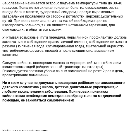
Заболевание начинается остро, с подъёма температуры тела до 39-40
градусов. Появляется сильная головная боль, головокружение, рвота,
иногда боли в животе, судорожный синдром, нередко выраженные
катаральные проявления со стороны ротоглотки, верхних дыхательных
путей. При появлении аналогичных жалоб необходимо срочно
изолировать больного, т.к. он является источником заражения, для
окружающих , и обратиться к врачу.
Учитывая возможные пути передачи, меры личной профилактики должны
заключаться в соблюдении правил личной гигиены, соблюдении питьевого
режима ( кипячёная вода, бутилированная вода), тщательной обработки
употребляемых фруктов, овощей и последующим ополаскиванием
кипятком.
Следует избегать посещения массовых мероприятий, мест с большим
количеством людей (общественный транспорт, кинотеатры).
Рекомендуется влажная уборка жилых помещений не реже 2 раз в день,
проветривание помещений.
Ни в коем случае не допускать посещения ребёнком организованного
детского коллектива ( школа, детские дошкольные учреждения) с
любыми проявлениями заболевания. При первых признаках
заболевания необходимо немедленно обращаться за медицинской
помощью, не заниматься самолечением!
Кабинет мед.профилактики