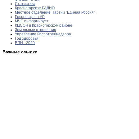
Статистика
Красногорское РАДИО
Местное отделение Партии "Единая Россия"
Росреестр по УР
МЧС информирует
КЦСОН в Красногорском районе
Земельные отношения
Управление Роспотребнадзора
Год здоровья
ВПН - 2020
Важные ссылки