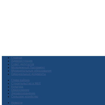
Главная
Администрация
Совет депутатов
Молодежный Парламент
Муниципальные образования
Официальные документы
Глава района
Строительство и ЖКХ
Культура
Образование
Здравоохранение
Сельское хозяйство
Новости