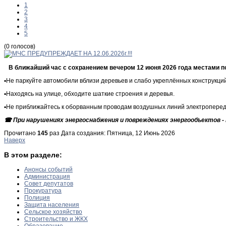
1
2
3
4
5
(0 голосов)
В ближайший час с сохранением вечером 12 июня 2026 года местами по
▪️Не паркуйте автомобили вблизи деревьев и слабо укреплённых конструкций
▪️Находясь на улице, обходите шаткие строения и деревья.
▪️Не приближайтесь к оборванным проводам воздушных линий электропереда
☎ При нарушениях энергоснабжения и повреждениях энергообъектов - 
Прочитано
145
раз
Дата создания: Пятница, 12 Июнь 2026
Наверх
В этом разделе:
Анонсы событий
Администрация
Совет депутатов
Прокуратура
Полиция
Защита населения
Сельское хозяйство
Строительство и ЖКХ
Образование