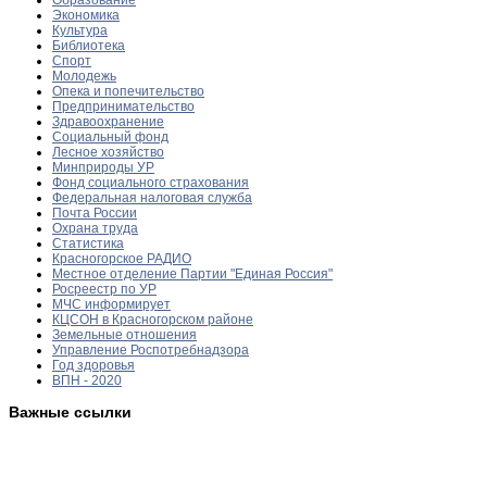
Экономика
Культура
Библиотека
Спорт
Молодежь
Опека и попечительство
Предпринимательство
Здравоохранение
Социальный фонд
Лесное хозяйство
Минприроды УР
Фонд социального страхования
Федеральная налоговая служба
Почта России
Охрана труда
Статистика
Красногорское РАДИО
Местное отделение Партии "Единая Россия"
Росреестр по УР
МЧС информирует
КЦСОН в Красногорском районе
Земельные отношения
Управление Роспотребнадзора
Год здоровья
ВПН - 2020
Важные ссылки