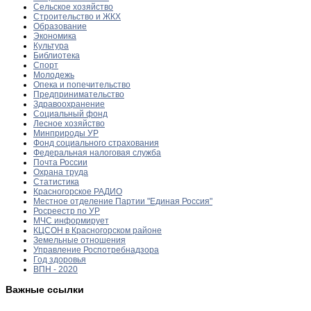
Сельское хозяйство
Строительство и ЖКХ
Образование
Экономика
Культура
Библиотека
Спорт
Молодежь
Опека и попечительство
Предпринимательство
Здравоохранение
Социальный фонд
Лесное хозяйство
Минприроды УР
Фонд социального страхования
Федеральная налоговая служба
Почта России
Охрана труда
Статистика
Красногорское РАДИО
Местное отделение Партии "Единая Россия"
Росреестр по УР
МЧС информирует
КЦСОН в Красногорском районе
Земельные отношения
Управление Роспотребнадзора
Год здоровья
ВПН - 2020
Важные ссылки