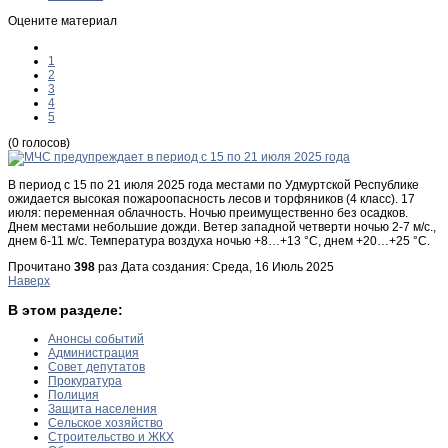
Оцените материал
1
2
3
4
5
(0 голосов)
В период с 15 по 21 июля 2025 года местами по Удмуртской Республике
ожидается высокая пожароопасность лесов и торфяников (4 класс). 17
июля: переменная облачность. Ночью преимущественно без осадков.
Днем местами небольшие дожди. Ветер западной четверти ночью 2-7 м/с.,
днем 6-11 м/с. Температура воздуха ночью +8…+13 °С, днем +20…+25 °С.
Прочитано
398
раз
Дата создания: Среда, 16 Июль 2025
Наверх
В этом разделе:
Анонсы событий
Администрация
Совет депутатов
Прокуратура
Полиция
Защита населения
Сельское хозяйство
Строительство и ЖКХ