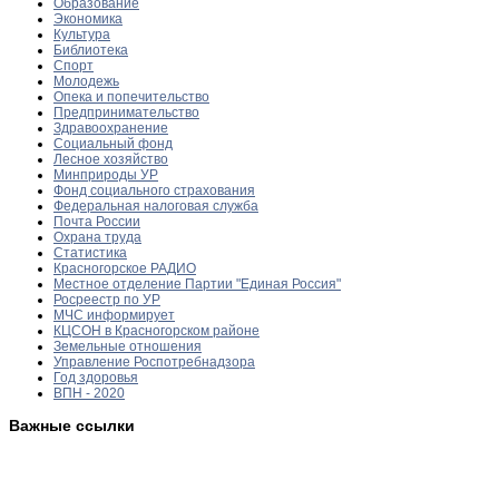
Образование
Экономика
Культура
Библиотека
Спорт
Молодежь
Опека и попечительство
Предпринимательство
Здравоохранение
Социальный фонд
Лесное хозяйство
Минприроды УР
Фонд социального страхования
Федеральная налоговая служба
Почта России
Охрана труда
Статистика
Красногорское РАДИО
Местное отделение Партии "Единая Россия"
Росреестр по УР
МЧС информирует
КЦСОН в Красногорском районе
Земельные отношения
Управление Роспотребнадзора
Год здоровья
ВПН - 2020
Важные ссылки