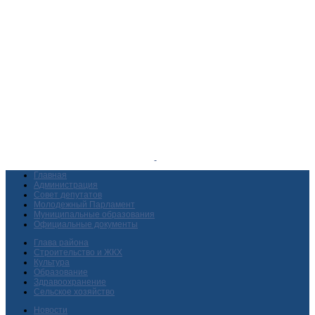
Главная
Администрация
Совет депутатов
Молодежный Парламент
Муниципальные образования
Официальные документы
Глава района
Строительство и ЖКХ
Культура
Образование
Здравоохранение
Сельское хозяйство
Новости