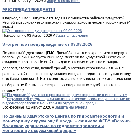
Вторник, 04 Август 2026 //
Защита населения
МЧС ПРЕДУПРЕЖДАЕТ!!!
в период с 1 по 5 августа 2026 года в большинстве районов Удмуртской
Республики сохраняется высокая пожароопасность лесов и торфяников (4
класс).
Понедельник, 03 Август 2026 //
Защита населения
Экстренное предупреждение от 03.08.2026
По данным Удмуртского ЦГМС: Днем 03 августа с сохранением в первую
половину ночи 04 августа 2026 года местами по Удмуртской Республике
ожидаются грозы. ⚠️ Не стойте рядом с высоким отдельно стоящим
деревом, стогом сена, печной трубой, высотным строением и т.п. ⚠️ Не
разговаривайте по телефону: молния иногда попадает в натянутые между
столбами провода. ⚠️ Не находитесь на воде и у воды, отойдите подальше
от берега. ☎️ Для вызова экстренных оперативных служб звоните по
номеру ?112.
Воскресенье, 02 Август 2026 //
Защита населения
По данным Удмуртского центра по гидрометеорологии и
мониторингу окружающей среды – филиала ФГБУ «Верхне-
Волжское управление по гидрометеорологии и
мониторингу окружающей среды»