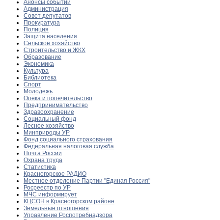
Анонсы событий
Администрация
Совет депутатов
Прокуратура
Полиция
Защита населения
Сельское хозяйство
Строительство и ЖКХ
Образование
Экономика
Культура
Библиотека
Спорт
Молодежь
Опека и попечительство
Предпринимательство
Здравоохранение
Социальный фонд
Лесное хозяйство
Минприроды УР
Фонд социального страхования
Федеральная налоговая служба
Почта России
Охрана труда
Статистика
Красногорское РАДИО
Местное отделение Партии "Единая Россия"
Росреестр по УР
МЧС информирует
КЦСОН в Красногорском районе
Земельные отношения
Управление Роспотребнадзора