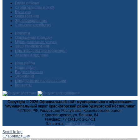
Глава района
Строительство и ЖКХ
Культура
Образование
Здравоохранение
Сельское хозяйство
Новости
Обращения граждан
Муниципальные услуги
Защита населения
Противодействие коррупции
Закупки и продажи
Наш район
Наши люди
Бюджет района
Экономика
Предприятия и организации
Контакты
Copyright © 2026 Официальный сайт муниципального образования
"Муниципальный округ Красногорский район Удмуртской Республики"
427650, РФ, Удмуртская Республика, Красногорский район,
с.Красногорское, ул. Ленина, 64
тел/факс: +7 (34164) 2-17-51
Эл. почта:
Scroll to top
Слабовидящим