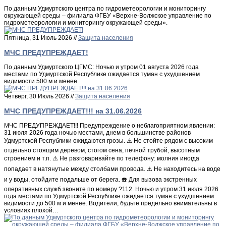
По данным Удмуртского центра по гидрометеорологии и мониторингу
окружающей среды – филиала ФГБУ «Верхне-Волжское управление по
гидрометеорологии и мониторингу окружающей среды».
Пятница, 31 Июль 2026 //
Защита населения
МЧС ПРЕДУПРЕЖДАЕТ!
По данным Удмуртского ЦГМС: Ночью и утром 01 августа 2026 года
местами по Удмуртской Республике ожидается туман с ухудшением
видимости 500 м и менее.
Четверг, 30 Июль 2026 //
Защита населения
МЧС ПРЕДУПРЕЖДАЕТ!!! на 31.06.2026
МЧС ПРЕДУПРЕЖДАЕТ!!! Предупреждение о неблагоприятном явлении:
31 июля 2026 года ночью местами, днем в большинстве районов
Удмуртской Республики ожидаются грозы. ⚠️ Не стойте рядом с высоким
отдельно стоящим деревом, стогом сена, печной трубой, высотным
строением и т.п. ⚠️ Не разговаривайте по телефону: молния иногда
попадает в натянутые между столбами провода. ⚠️ Не находитесь на воде
и у воды, отойдите подальше от берега. ☎️ Для вызова экстренных
оперативных служб звоните по номеру ?112. Ночью и утром 31 июля 2026
года местами по Удмуртской Республике ожидается туман с ухудшением
видимости до 500 м и менее. Водители, будьте предельно внимательны в
условиях плохой…