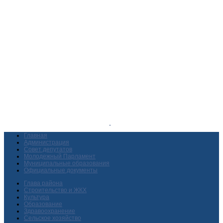
Главная
Администрация
Совет депутатов
Молодежный Парламент
Муниципальные образования
Официальные документы
Глава района
Строительство и ЖКХ
Культура
Образование
Здравоохранение
Сельское хозяйство