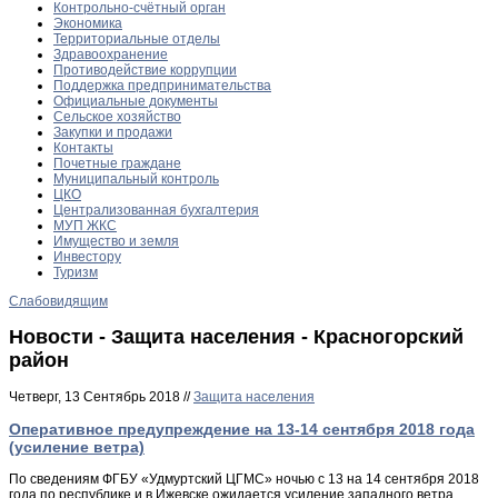
Контрольно-счётный орган
Экономика
Территориальные отделы
Здравоохранение
Противодействие коррупции
Поддержка предпринимательства
Официальные документы
Сельское хозяйство
Закупки и продажи
Контакты
Почетные граждане
Муниципальный контроль
ЦКО
Централизованная бухгалтерия
МУП ЖКС
Имущество и земля
Инвестору
Туризм
Слабовидящим
Новости - Защита населения - Красногорский
район
Четверг, 13 Сентябрь 2018 //
Защита населения
Оперативное предупреждение на 13-14 сентября 2018 года
(усиление ветра)
По сведениям ФГБУ «Удмуртский ЦГМС» ночью с 13 на 14 сентября 2018
года по республике и в Ижевске ожидается усиление западного ветра