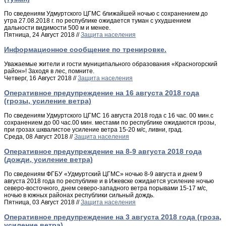
По сведениям Удмуртского ЦГМС ближайшей ночью с сохранением до
утра 27.08.2018 г. по республике ожидается туман с ухудшением
дальности видимости 500 м и менее.
Пятница, 24 Август 2018 //
Защита населения
Информационное сообщение по тренировке.
Уважаемые жители и гости муниципального образования «Красногорский
район»! Заходя в лес, помните.
Четверг, 16 Август 2018 //
Защита населения
Оперативное предупреждение на 16 августа 2018 года
(грозы, усиление ветра)
По сведениям Удмуртского ЦГМС 16 августа 2018 года с 16 час. 00 мин.с
сохранением до 00 час.00 мин. местами по республике ожидаются грозы,
при грозах шквалистое усиление ветра 15-20 м/с, ливни, град.
Среда, 08 Август 2018 //
Защита населения
Оперативное предупреждение на 8-9 августа 2018 года
(дожди, усиление ветра)
По сведениям ФГБУ «Удмуртский ЦГМС» ночью 8-9 августа и днем 9
августа 2018 года по республике и в Ижевске ожидается усиление ночью
северо-восточного, днем северо-западного ветра порывами 15-17 м/с,
ночью в южных районах республики сильный дождь.
Пятница, 03 Август 2018 //
Защита населения
Оперативное предупреждение на 3 августа 2018 года (гроза,
усиление ветра)