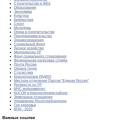
Строительство и ЖКХ
Образование
Экономика
Культура
Библиотека
Спорт
Молодежь
Опека и попечительство
Предпринимательство
Здравоохранение
Социальный фонд
Лесное хозяйство
Минприроды УР
Фонд социального страхования
Федеральная налоговая служба
Почта России
Охрана труда
Статистика
Красногорское РАДИО
Местное отделение Партии "Единая Россия"
Росреестр по УР
МЧС информирует
КЦСОН в Красногорском районе
Земельные отношения
Управление Роспотребнадзора
Год здоровья
ВПН - 2020
Важные ссылки