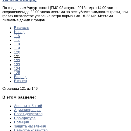
По сведениям Удмуртского ЦГМС 03 августа 2018 года с 14.00 час. с
сохранением до 22:00 часов местами по республике ожидаются грозы, при
грозах шквалистое усиление ветра порывы до 18-23 м/с. Местами
ливневые дожди с градом.
В начало
Назад
116
117
118
119
120
121
122
123
124
125
Вперёд
В конец
Страница 121 из 149
В этом разделе:
Анонсы событий
Администрация
Совет депутатов
Прокуратура
Полиция
Защита населения
Сельское хозяйство