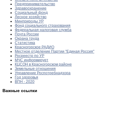
Предпринимательство
Здравоохранение
Социальный фонд
Лесное хозяйство
Минприроды УР
Фонд социального страхования
Федеральная налоговая служба
Почта России
Охрана труда
Статистика
Красногорское РАДИО
Местное отделение Партии "Единая Россия"
Росреестр по УР
МЧС информирует
КЦСОН в Красногорском районе
Земельные отношения
Управление Роспотребнадзора
Год здоровья
ВПН - 2020
Важные ссылки