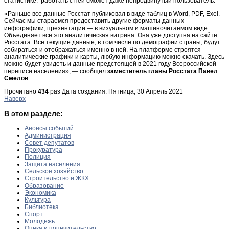
статистике: работать с ней сможет даже непродвинутый пользователь.
«Раньше все данные Росстат публиковал в виде таблиц в Word, PDF, Exel.
Сейчас мы стараемся предоставить другие форматы данных —
инфографики, презентации — в визуальном и машиночитаемом виде.
Объединяет все это аналитическая витрина. Она уже доступна на сайте
Росстата. Все текущие данные, в том числе по демографии страны, будут
собираться и отображаться именно в ней. На платформе строятся
аналитические графики и карты, любую информацию можно скачать. Здесь
можно будет увидеть и данные предстоящей в 2021 году Всероссийской
переписи населения», — сообщил
заместитель главы Росстата Павел
Смелов
.
Прочитано
434
раз
Дата создания: Пятница, 30 Апрель 2021
Наверх
В этом разделе:
Анонсы событий
Администрация
Совет депутатов
Прокуратура
Полиция
Защита населения
Сельское хозяйство
Строительство и ЖКХ
Образование
Экономика
Культура
Библиотека
Спорт
Молодежь
Опека и попечительство