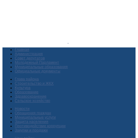
Главная
Администрация
Совет депутатов
Молодежный Парламент
Муниципальные образования
Официальные документы
Глава района
Строительство и ЖКХ
Культура
Образование
Здравоохранение
Сельское хозяйство
Новости
Обращения граждан
Муниципальные услуги
Защита населения
Противодействие коррупции
Закупки и продажи