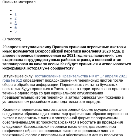
Оцените материал
1
2
3
4
5
(0 голосов)
29 апреля вступили в силу Правила хранения переписных листов и
иных документов Всероссийской переписи населения 2020 года. В
апреле перепись (перенесенная на 2021 год из-за пандемии), уже
стартовала в труднодоступных районах страны, а основной этап
запланирован на начало осени. Как будет храниться и использоваться
информация, которая уже собирается?
Вступившее силу
Постановление Правительства РФ от 17 апреля 2021
года № 612
определяет порядок хранения переписных листов после
сбора и обработки информации. Переписные листы на бумажных
носителях будут храниться в Росстате и его территориальных органах в
течение одного года со дня официального опубликования
предварительных итогов переписи, а затем подлежат уничтожению в
установленном российским законодательством порядке.
Хранение переписных листов в электронной форме осуществляется
следующим образом: один экземпляр графических образов переписных
листов и переписные листы в электронной форме с программным
обеспечением для их просмотра хранятся в Росстате до проведения
следующей Всероссийской переписи населения; два экземпляра
графических образов переписных листов и переписные листы в
электронной форме с программным обеспечением для их просмотра