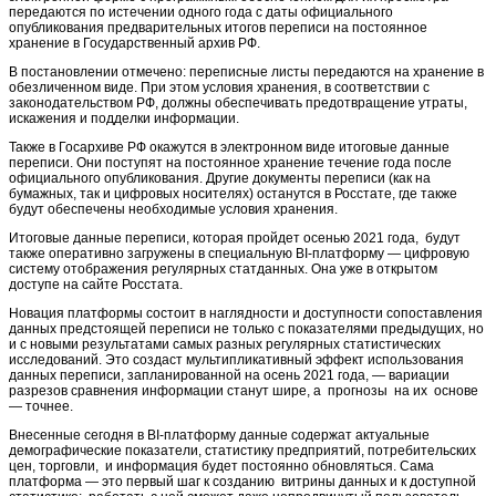
передаются по истечении одного года с даты официального
опубликования предварительных итогов переписи на постоянное
хранение в Государственный архив РФ.
В постановлении отмечено: переписные листы передаются на хранение в
обезличенном виде. При этом условия хранения, в соответствии с
законодательством РФ, должны обеспечивать предотвращение утраты,
искажения и подделки информации.
Также в Госархиве РФ окажутся в электронном виде итоговые данные
переписи. Они поступят на постоянное хранение течение года после
официального опубликования. Другие документы переписи (как на
бумажных, так и цифровых носителях) останутся в Росстате, где также
будут обеспечены необходимые условия хранения.
Итоговые данные переписи, которая пройдет осенью 2021 года, будут
также оперативно загружены в специальную BI-платформу — цифровую
систему отображения регулярных статданных. Она уже в открытом
доступе на сайте Росстата.
Новация платформы состоит в наглядности и доступности сопоставления
данных предстоящей переписи не только с показателями предыдущих, но
и с новыми результатами самых разных регулярных статистических
исследований. Это создаст мультипликативный эффект использования
данных переписи, запланированной на осень 2021 года, — вариации
разрезов сравнения информации станут шире, а прогнозы на их основе
— точнее.
Внесенные сегодня в BI-платформу данные содержат актуальные
демографические показатели, статистику предприятий, потребительских
цен, торговли, и информация будет постоянно обновляться. Сама
платформа — это первый шаг к созданию витрины данных и к доступной