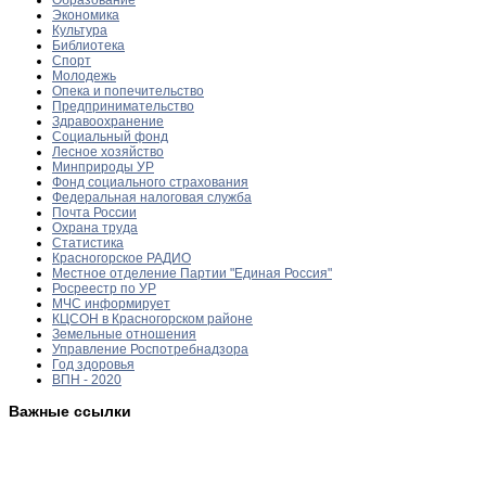
Экономика
Культура
Библиотека
Спорт
Молодежь
Опека и попечительство
Предпринимательство
Здравоохранение
Социальный фонд
Лесное хозяйство
Минприроды УР
Фонд социального страхования
Федеральная налоговая служба
Почта России
Охрана труда
Статистика
Красногорское РАДИО
Местное отделение Партии "Единая Россия"
Росреестр по УР
МЧС информирует
КЦСОН в Красногорском районе
Земельные отношения
Управление Роспотребнадзора
Год здоровья
ВПН - 2020
Важные ссылки