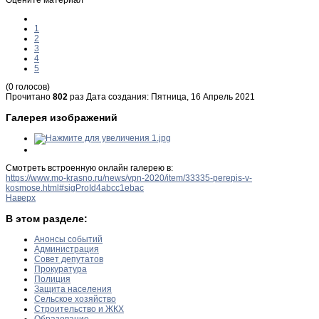
1
2
3
4
5
(0 голосов)
Прочитано
802
раз
Дата создания: Пятница, 16 Апрель 2021
Галерея изображений
Смотреть встроенную онлайн галерею в:
https://www.mo-krasno.ru/news/vpn-2020/item/33335-perepis-v-
kosmose.html#sigProId4abcc1ebac
Наверх
В этом разделе:
Анонсы событий
Администрация
Совет депутатов
Прокуратура
Полиция
Защита населения
Сельское хозяйство
Строительство и ЖКХ
Образование