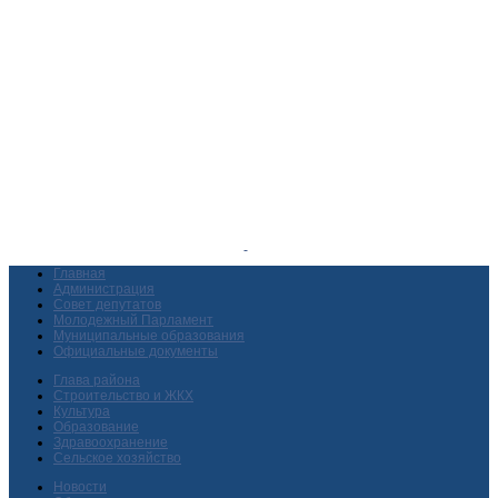
Главная
Администрация
Совет депутатов
Молодежный Парламент
Муниципальные образования
Официальные документы
Глава района
Строительство и ЖКХ
Культура
Образование
Здравоохранение
Сельское хозяйство
Новости