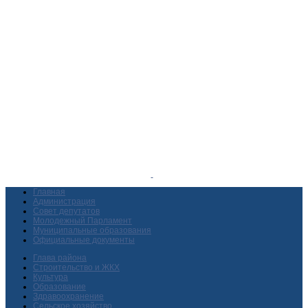
Главная
Администрация
Совет депутатов
Молодежный Парламент
Муниципальные образования
Официальные документы
Глава района
Строительство и ЖКХ
Культура
Образование
Здравоохранение
Сельское хозяйство