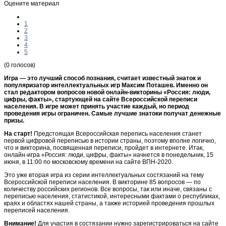
Оцените материал
1
2
3
4
5
(0 голосов)
Игра — это лучший способ познания, считает известный знаток и
популяризатор интеллектуальных игр Максим Поташев. Именно он
стал редактором вопросов новой онлайн-викторины «Россия: люди,
цифры, факты», стартующей на сайте Всероссийской переписи
населения. В игре может принять участие каждый, но период
проведения игры ограничен. Самые лучшие знатоки получат денежные
призы.
На старт!
Предстоящая Всероссийская перепись населения станет
первой цифровой переписью в истории страны, поэтому вполне логично,
что и викторина, посвященная переписи, пройдет в интернете. Итак,
онлайн-игра «Россия: люди, цифры, факты» начнется в понедельник, 15
июня, в 11:00 по московскому времени на сайте ВПН-2020.
Это уже вторая игра из серии интеллектуальных состязаний на тему
Всероссийской переписи населения. В викторине 85 вопросов — по
количеству российских регионов. Все вопросы, так или иначе, связаны с
переписью населения, статистикой, интересными фактами о республиках,
краях и областях нашей страны, а также историей проведения прошлых
переписей населения.
Внимание!
Для участия в состязании нужно зарегистрироваться на сайте