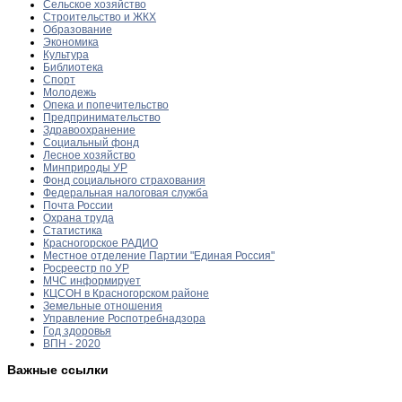
Сельское хозяйство
Строительство и ЖКХ
Образование
Экономика
Культура
Библиотека
Спорт
Молодежь
Опека и попечительство
Предпринимательство
Здравоохранение
Социальный фонд
Лесное хозяйство
Минприроды УР
Фонд социального страхования
Федеральная налоговая служба
Почта России
Охрана труда
Статистика
Красногорское РАДИО
Местное отделение Партии "Единая Россия"
Росреестр по УР
МЧС информирует
КЦСОН в Красногорском районе
Земельные отношения
Управление Роспотребнадзора
Год здоровья
ВПН - 2020
Важные ссылки