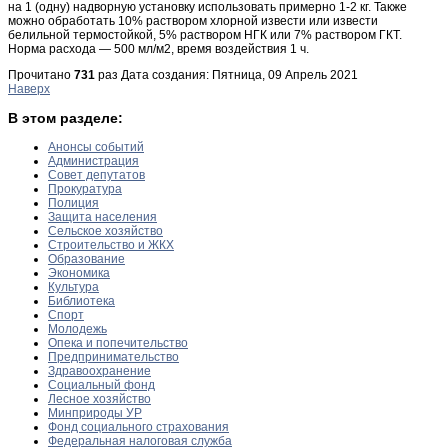
на 1 (одну) надворную установку использовать примерно 1-2 кг. Также
можно обработать 10% раствором хлорной извести или извести
белильной термостойкой, 5% раствором НГК или 7% раствором ГКТ.
Норма расхода — 500 мл/м2, время воздействия 1 ч.
Прочитано
731
раз
Дата создания: Пятница, 09 Апрель 2021
Наверх
В этом разделе:
Анонсы событий
Администрация
Совет депутатов
Прокуратура
Полиция
Защита населения
Сельское хозяйство
Строительство и ЖКХ
Образование
Экономика
Культура
Библиотека
Спорт
Молодежь
Опека и попечительство
Предпринимательство
Здравоохранение
Социальный фонд
Лесное хозяйство
Минприроды УР
Фонд социального страхования
Федеральная налоговая служба