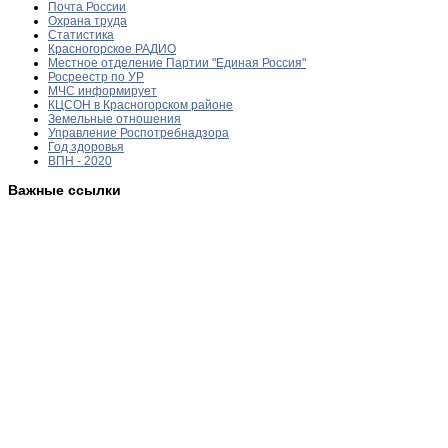
Почта России
Охрана труда
Статистика
Красногорское РАДИО
Местное отделение Партии "Единая Россия"
Росреестр по УР
МЧС информирует
КЦСОН в Красногорском районе
Земельные отношения
Управление Роспотребнадзора
Год здоровья
ВПН - 2020
Важные ссылки