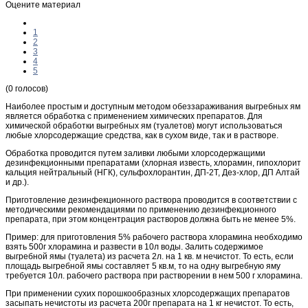
Оцените материал
1
2
3
4
5
(0 голосов)
Наиболее простым и доступным методом обеззараживания выгребных ям
является обработка с применением химических препаратов. Для
химической обработки выгребных ям (туалетов) могут использоваться
любые хлорсодержащие средства, как в сухом виде, так и в растворе.
Обработка проводится путем заливки любыми хлорсодержащими
дезинфекционными препаратами (хлорная известь, хлорамин, гипохлорит
кальция нейтральный (НГК), сульфохлорантин, ДП-2Т, Дез-хлор, ДП Алтай
и др.).
Приготовление дезинфекционного раствора проводится в соответствии с
методическими рекомендациями по применению дезинфекционного
препарата, при этом концентрация растворов должна быть не менее 5%.
Пример: для приготовления 5% рабочего раствора хлорамина необходимо
взять 500г хлорамина и развести в 10л воды. Залить содержимое
выгребной ямы (туалета) из расчета 2л. на 1 кв. м нечистот. То есть, если
площадь выгребной ямы составляет 5 кв.м, то на одну выгребную яму
требуется 10л. рабочего раствора при растворении в нем 500 г хлорамина.
При применении сухих порошкообразных хлорсодержащих препаратов
засыпать нечистоты из расчета 200г препарата на 1 кг нечистот. То есть,