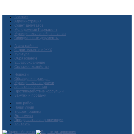
Главная
Администрация
Совет депутатов
Молодежный Парламент
Муниципальные образования
Официальные документы
Глава района
Строительство и ЖКХ
Культура
Образование
Здравоохранение
Сельское хозяйство
Новости
Обращения граждан
Муниципальные услуги
Защита населения
Противодействие коррупции
Закупки и продажи
Наш район
Наши люди
Бюджет района
Экономика
Предприятия и организации
Контакты