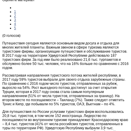
1
2
3
4
5
(0 голосов)
Путешествия сегодня являются основным видом досуга и отдыха для
многих жителей планеты. Важным звеном в сфере туризма являются
туристские фирмы, организующие путешествия и обслуживание туристов.
В 2017 году на территории Удмуртской Республике действовало 187
туристских фирм. За год ими было реализовано 21,6 тыс. турпакетов и
обслужено более 50 тыс. человек, что на 16% больше по сравнению с 2016
годом.
Рассматривая направления туристского потока жителей республики, в
2017 году 59% туристов выбрали для своего отдыха зарубежные страны.
По сравнению с 2016 годом число туристов, отправленных за рубеж,
выросло на 54%. Рост выездного потока достигнут за счет открытия
Турции, которая в 2017 году снова стала самым популярным
направлением (51% от числа туристов, отправленных за границу). На
втором месте по посещаемости – Таиланд (7%). Также следует отметить
Тунис и Кипр, где побывали по 5% туристов, ОАЭ, Вьетнам – по 4%.
Для путешествия по России услугами туристских фирм воспользовались
20,8 тыс. туристов, в том числе 152 иностранца. Лидерство по
посещаемости во внутреннем туризме принадлежит Краснодарскому краю
– 8,4 тыс. туристов (41% от числа российских туристов, отправленных в
туры по территории РФ). Удмуртскую Республику выбрали 3,9 тыс.