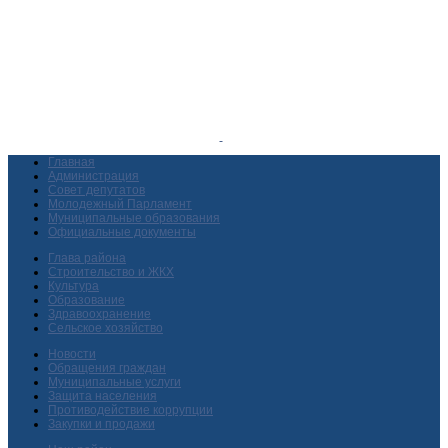
Главная
Администрация
Совет депутатов
Молодежный Парламент
Муниципальные образования
Официальные документы
Глава района
Строительство и ЖКХ
Культура
Образование
Здравоохранение
Сельское хозяйство
Новости
Обращения граждан
Муниципальные услуги
Защита населения
Противодействие коррупции
Закупки и продажи