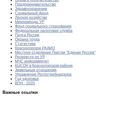
Предпринимательство
Здравоохранение
Социальный фонд
Лесное хозяйство
Минприроды УР
Фонд социального страхования
Федеральная налоговая служба
Почта России
Охрана труда
Статистика
Красногорское РАДИО
Местное отделение Партии "Единая Россия"
Росреестр по УР
МЧС информирует
КЦСОН в Красногорском районе
Земельные отношения
Управление Роспотребнадзора
Год здоровья
ВПН - 2020
Важные ссылки