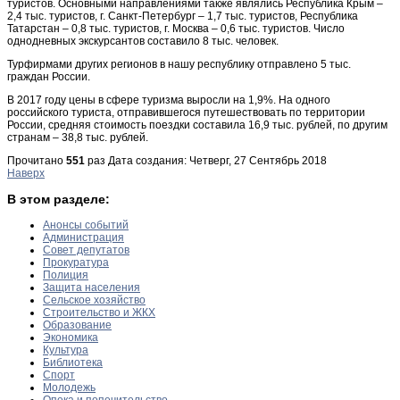
туристов. Основными направлениями также являлись Республика Крым –
2,4 тыс. туристов, г. Санкт-Петербург – 1,7 тыс. туристов, Республика
Татарстан – 0,8 тыс. туристов, г. Москва – 0,6 тыс. туристов. Число
однодневных экскурсантов составило 8 тыс. человек.
Турфирмами других регионов в нашу республику отправлено 5 тыс.
граждан России.
В 2017 году цены в сфере туризма выросли на 1,9%. На одного
российского туриста, отправившегося путешествовать по территории
России, средняя стоимость поездки составила 16,9 тыс. рублей, по другим
странам – 38,8 тыс. рублей.
Прочитано
551
раз
Дата создания: Четверг, 27 Сентябрь 2018
Наверх
В этом разделе:
Анонсы событий
Администрация
Совет депутатов
Прокуратура
Полиция
Защита населения
Сельское хозяйство
Строительство и ЖКХ
Образование
Экономика
Культура
Библиотека
Спорт
Молодежь
Опека и попечительство