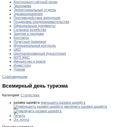
Контрольно-счётный орган
Экономика
Территориальные отделы
Здравоохранение
Противодействие коррупции
Поддержка предпринимательства
Официальные документы
Сельское хозяйство
Закупки и продажи
Контакты
Почетные граждане
Муниципальный контроль
ЦКО
Централизованная бухгалтерия
МУП ЖКС
Имущество и земля
Инвестору
Туризм
Слабовидящим
Всемирный день туризма
Категория:
Статистика
размер шрифта
уменьшить размер шрифта
увеличить размер шрифта
Печать
Эл. почта
Оцените материал