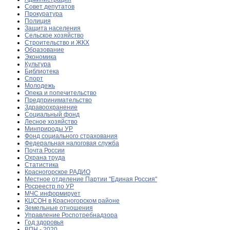
Совет депутатов
Прокуратура
Полиция
Защита населения
Сельское хозяйство
Строительство и ЖКХ
Образование
Экономика
Культура
Библиотека
Спорт
Молодежь
Опека и попечительство
Предпринимательство
Здравоохранение
Социальный фонд
Лесное хозяйство
Минприроды УР
Фонд социального страхования
Федеральная налоговая служба
Почта России
Охрана труда
Статистика
Красногорское РАДИО
Местное отделение Партии "Единая Россия"
Росреестр по УР
МЧС информирует
КЦСОН в Красногорском районе
Земельные отношения
Управление Роспотребнадзора
Год здоровья
ВПН - 2020