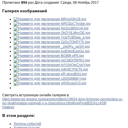
Прочитано
894
раз
Дата создания: Среда, 08 Ноябрь 2017
Галерея изображений
Смотреть встроенную онлайн галерею в:
https://www.mo-krasno.ru/news/sport/item/19654-itogi-lichnogo-pervenstva-ur-
po-shakhmatam-pamyati-v-a-charushina.html#sigProId83241c459f
Наверх
В этом разделе:
Анонсы событий
Администрация