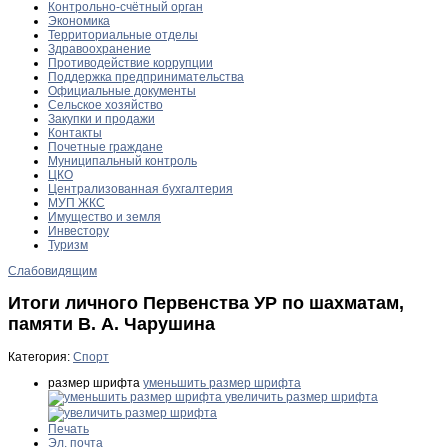
Контрольно-счётный орган
Экономика
Территориальные отделы
Здравоохранение
Противодействие коррупции
Поддержка предпринимательства
Официальные документы
Сельское хозяйство
Закупки и продажи
Контакты
Почетные граждане
Муниципальный контроль
ЦКО
Централизованная бухгалтерия
МУП ЖКС
Имущество и земля
Инвестору
Туризм
Слабовидящим
Итоги личного Первенства УР по шахматам,
памяти В. А. Чарушина
Категория:
Спорт
размер шрифта
уменьшить размер шрифта
увеличить размер шрифта
Печать
Эл. почта