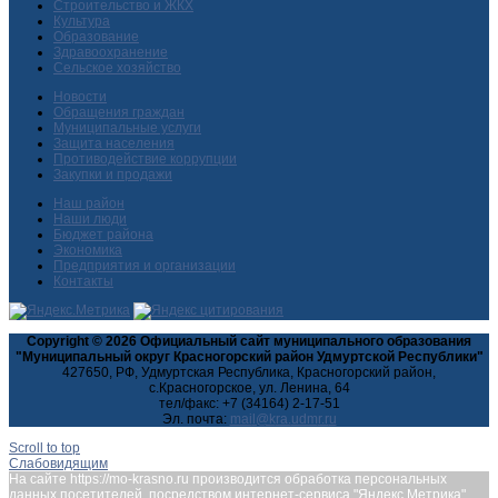
Строительство и ЖКХ
Культура
Образование
Здравоохранение
Сельское хозяйство
Новости
Обращения граждан
Муниципальные услуги
Защита населения
Противодействие коррупции
Закупки и продажи
Наш район
Наши люди
Бюджет района
Экономика
Предприятия и организации
Контакты
Copyright © 2026 Официальный сайт муниципального образования
"Муниципальный округ Красногорский район Удмуртской Республики"
427650, РФ, Удмуртская Республика, Красногорский район,
с.Красногорское, ул. Ленина, 64
тел/факс: +7 (34164) 2-17-51
Эл. почта:
Scroll to top
Слабовидящим
На сайте https://mo-krasno.ru производится обработка персональных
данных посетителей, посредством интернет-сервиса "Яндекс.Метрика",