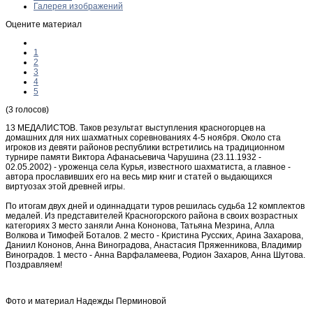
Галерея изображений
Оцените материал
1
2
3
4
5
(3 голосов)
13 МЕДАЛИСТОВ. Таков результат выступления красногорцев на
домашних для них шахматных соревнованиях 4-5 ноября. Около ста
игроков из девяти районов республики встретились на традиционном
турнире памяти Виктора Афанасьевича Чарушина (23.11.1932 -
02.05.2002) - уроженца села Курья, известного шахматиста, а главное -
автора прославивших его на весь мир книг и статей о выдающихся
виртуозах этой древней игры.
По итогам двух дней и одиннадцати туров решилась судьба 12 комплектов
медалей. Из представителей Красногорского района в своих возрастных
категориях 3 место заняли Анна Кононова, Татьяна Мезрина, Алла
Волкова и Тимофей Боталов. 2 место - Кристина Русских, Арина Захарова,
Даниил Кононов, Анна Виноградова, Анастасия Пряженникова, Владимир
Виноградов. 1 место - Анна Варфаламеева, Родион Захаров, Анна Шутова.
Поздравляем!
Фото и материал Надежды Перминовой