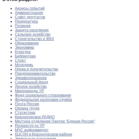
Анонсы событий
Администрация
Совет депутатов
Прокуратура
Полиция
Защита населения
Сельское хозяйство
Строительство и ЖКХ
Образование
Экономика
Культура
Библиотека
Спорт
Молодежь
Опека и попечительство
Предпринимательство
Здравоохранение
Социальный фонд
Лесное хозяйство
Минприроды УР
Фонд социального страхования
Федеральная налоговая служба
Почта России
Охрана труда
Статистика
Красногорское РАДИО
Местное отделение Партии "Единая Россия"
Росреестр по УР
МЧС информирует
КЦСОН в Красногорском районе
Земельные отношения