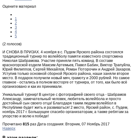
Оцените материал
1
2
3
4
5
(2 голосов)
И СНОВА В ПРИЗАХ. 4 ноября в с. Пудем Ярского района состоялся
традиционный турнир по волейболу памяти известного спортсмена
Николая Шабрамова. Участие приняли пять команд. В составе
красногорской ездили Максим Артемьев, Павел Бабин, Виктор Трапуйла,
Юрий Филиппов, Сергей Михайлов, Роман Поторочин и Андрей Захаров.
Уступив только основной сборной Ярского района, наши заняли второе
место. В подарок получили новый мяч, грамоту и 2000 рублей. Но самое
главное - остались в полном восторге от турнира, от того, как было всё
организовано и как их принимали.
Уникальный турнир! В центре с фотографией своего отца - Шабрамов
Александр, замечательный человек, любитель волейбола и просто
достойный сын своего отца! Благодаря таким людям волейбол в
Республике будет жить и развиваться! 2 место, Ярский район, с. Пудем,
ноябрь 2017 г. Большущее спасибо организаторам, а также ребятам за
упорство и волю к победе!
Прочитано
815
раз
Дата создания: Вторник, 07 Ноябрь 2017
Наверх
В этом разделе: