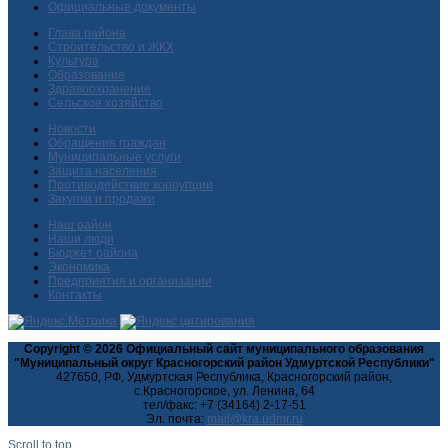
Официальные документы
Глава района
Строительство и ЖКХ
Культура
Образование
Здравоохранение
Сельское хозяйство
Новости
Обращения граждан
Муниципальные услуги
Защита населения
Противодействие коррупции
Закупки и продажи
Наш район
Наши люди
Бюджет района
Экономика
Предприятия и организации
Контакты
Copyright © 2026 Официальный сайт муниципального образования
"Муниципальный округ Красногорский район Удмуртской Республики"
427650, РФ, Удмуртская Республика, Красногорский район,
с.Красногорское, ул. Ленина, 64
тел/факс: +7 (34164) 2-17-51
Эл. почта:
Scroll to top