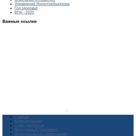
Управление Роспотребнадзора
Год здоровья
ВПН - 2020
Важные ссылки
Главная
Администрация
Совет депутатов
Молодежный Парламент
Муниципальные образования