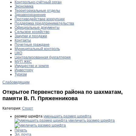
Контрольно-счётный орган
Экономика
Территориальные отделы
Здравоохранение
Противодействие коррупции
Поддержка предпринимательства
Официальные документы
Сельское хозяйство
Закупки и продажи
Контакты
Почетные граждане
Муниципальный контроль
ЦКО
Централизованная бухгалтерия
МУП ЖКС
Имущество и земля
Инвестору
Туризм
Слабовидящим
Открытое Первенство района по шахматам,
памяти В. П. Пряженникова
Категория:
Спорт
размер шрифта
уменьшить размер шрифта
увеличить размер шрифта
Печать
Эл. почта