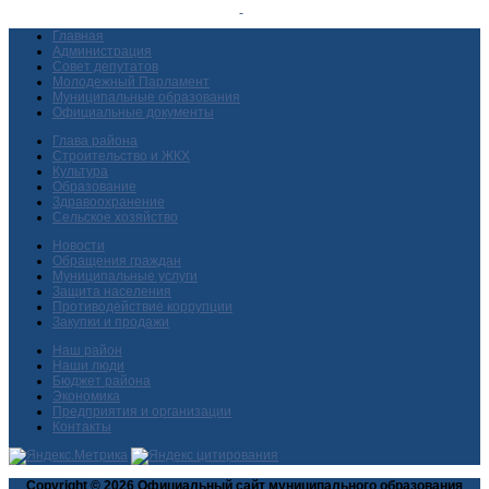
Главная
Администрация
Совет депутатов
Молодежный Парламент
Муниципальные образования
Официальные документы
Глава района
Строительство и ЖКХ
Культура
Образование
Здравоохранение
Сельское хозяйство
Новости
Обращения граждан
Муниципальные услуги
Защита населения
Противодействие коррупции
Закупки и продажи
Наш район
Наши люди
Бюджет района
Экономика
Предприятия и организации
Контакты
Copyright © 2026 Официальный сайт муниципального образования