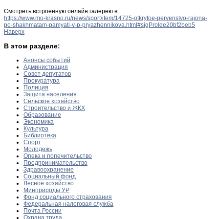
Смотреть встроенную онлайн галерею в:
https://www.mo-krasno.ru/news/sport/item/14725-otkrytoe-pervenstvo-rajona-
po-shakhmatam-pamyati-v-p-pryazhennikova.html#sigProIde20bf2beb5
Наверх
В этом разделе:
Анонсы событий
Администрация
Совет депутатов
Прокуратура
Полиция
Защита населения
Сельское хозяйство
Строительство и ЖКХ
Образование
Экономика
Культура
Библиотека
Спорт
Молодежь
Опека и попечительство
Предпринимательство
Здравоохранение
Социальный фонд
Лесное хозяйство
Минприроды УР
Фонд социального страхования
Федеральная налоговая служба
Почта России
Охрана труда