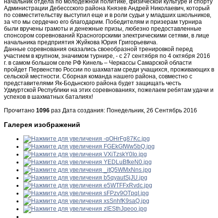
начальник отдела по молодежной политике, физической культуре и спорту
Администрации Дебессского района Князев Андрей Николаевич, который
по совместительству выступил еще и в роли судьи у младших школьников,
за что мы сердечно его благодарим. Победителям и призерам турнира
были вручены грамоты и денежные призы, любезно предоставленные
спонсором соревнований Красногорскими электрическими сетями, в лице
начальника предприятия Жуйкова Юрия Григорьевича.
Данные соревнования оказались своеобразной тренировкой перед
участием в крупном, значимом турнире, - с 27 сентября по 4 октября 2016
г. в самом большом селе РФ Кинель – Черкассы Самарской области
пройдет Первенство России по шахматам среди учащихся, проживающих в
сельской местности. Сборная команда нашего района, совместно с
представителями Як-Бодьнского района будет защищать честь
Удмуртской Республики на этих соревнованиях, пожелаем ребятам удачи и
успехов в шахматных баталиях!
Прочитано
1096
раз
Дата создания: Понедельник, 26 Сентябрь 2016
Галерея изображений