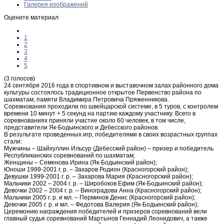
Галерея изображений
Оцените материал
1
2
3
4
5
(3 голосов)
24 сентября 2016 года в спортивном и выставочном залах районного дома
культуры состоялось традиционное открытое Первенство района по
шахматам, памяти Владимира Петровича Пряженникова.
Соревнования проходили по швейцарской системе, в 5 туров, с контролем
времени 10 минут + 5 секунд на партию каждому участнику. Всего в
соревнованиях приняли участие около 60 человек, в том числе,
представители Як-Бодьинского и Дебесского районов.
В результате проведенных игр, победителями в своих возрастных группах
стали:
Мужчины – Шайхуллин Ильсур (Дебесский район) – призер и победитель
Республиканских соревнований по шахматам;
Женщины – Семенова Ирина (Як-Бодьинский район);
Юноши 1999-2001 г. р. – Захаров Родион (Красногорский район);
Девушки 1999-2001 г. р. – Захарова Мария (Красногорский район);
Мальчики 2002 – 2004 г. р. – Широбоков Ефим (Як-Бодьинский район);
Девочки 2002 – 2004 г. р. – Виноградова Анна (Красногорский район);
Мальчики 2005 г. р. и мл. – Перминов Денис (Красногорский район);
Девочки 2005 г. р. и мл. – Федотова Валерия (Як-Бодьинский район);
Церемонию награждения победителей и призеров соревнований вели
главный судья соревнований Мартынов Геннадий Леонидович, а также