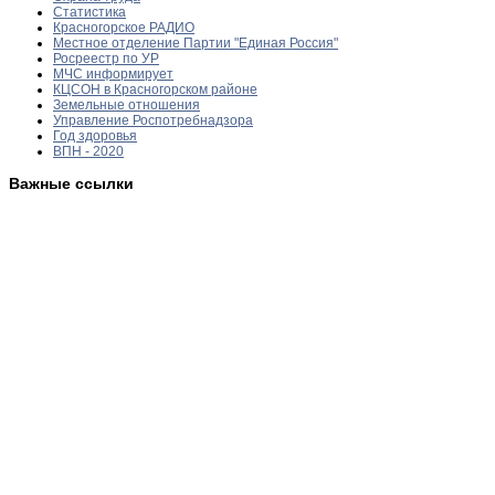
Статистика
Красногорское РАДИО
Местное отделение Партии "Единая Россия"
Росреестр по УР
МЧС информирует
КЦСОН в Красногорском районе
Земельные отношения
Управление Роспотребнадзора
Год здоровья
ВПН - 2020
Важные ссылки