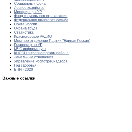
Социальный фонд
Лесное хозяйство
Минприроды УР
Фонд социального страхования
Федеральная налоговая служба
Почта России
Охрана труда
Статистика
Красногорское РАДИО
Местное отделение Партии "Единая Россия"
Росреестр по УР
МЧС информирует
КЦСОН в Красногорском районе
Земельные отношения
Управление Роспотребнадзора
Год здоровья
ВПН - 2020
Важные ссылки