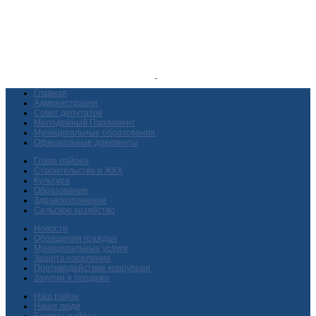
Главная
Администрация
Совет депутатов
Молодежный Парламент
Муниципальные образования
Официальные документы
Глава района
Строительство и ЖКХ
Культура
Образование
Здравоохранение
Сельское хозяйство
Новости
Обращения граждан
Муниципальные услуги
Защита населения
Противодействие коррупции
Закупки и продажи
Наш район
Наши люди