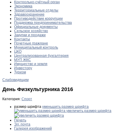
Контрольно-счётный орган
Экономика
Территориальные отделы
Здравоохранение
Противодействие коррупции
Поддержка предпринимательства
Официальные документы
Сельское хозяйство
Закупки и продажи
Контакты
Почетные граждане
Муниципальный контроль
ЦКО
Централизованная бухгалтерия
МУП ЖКС
Имущество и земля
Инвестору
Туризм
Слабовидящим
День Физкультурника 2016
Категория:
Спорт
размер шрифта
уменьшить размер шрифта
увеличить размер шрифта
Печать
Эл. почта
Галерея изображений