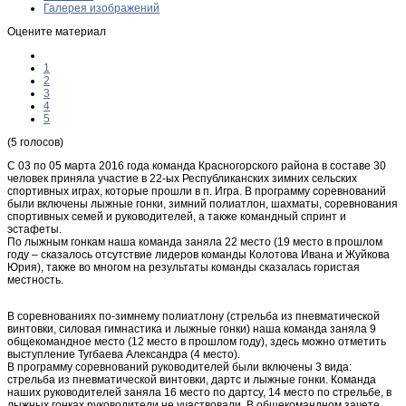
Галерея изображений
Оцените материал
1
2
3
4
5
(5 голосов)
С 03 по 05 марта 2016 года команда Красногорского района в составе 30
человек приняла участие в 22-ых Республиканских зимних сельских
спортивных играх, которые прошли в п. Игра. В программу соревнований
были включены лыжные гонки, зимний полиатлон, шахматы, соревнования
спортивных семей и руководителей, а также командный спринт и
эстафеты.
По лыжным гонкам наша команда заняла 22 место (19 место в прошлом
году – сказалось отсутствие лидеров команды Колотова Ивана и Жуйкова
Юрия), также во многом на результаты команды сказалась гористая
местность.
В соревнованиях по-зимнему полиатлону (стрельба из пневматической
винтовки, силовая гимнастика и лыжные гонки) наша команда заняла 9
общекомандное место (12 место в прошлом году), здесь можно отметить
выступление Тугбаева Александра (4 место).
В программу соревнований руководителей были включены 3 вида:
стрельба из пневматической винтовки, дартс и лыжные гонки. Команда
наших руководителей заняла 16 место по дартсу, 14 место по стрельбе, в
лыжных гонках руководители не участвовали. В общекомандном зачете