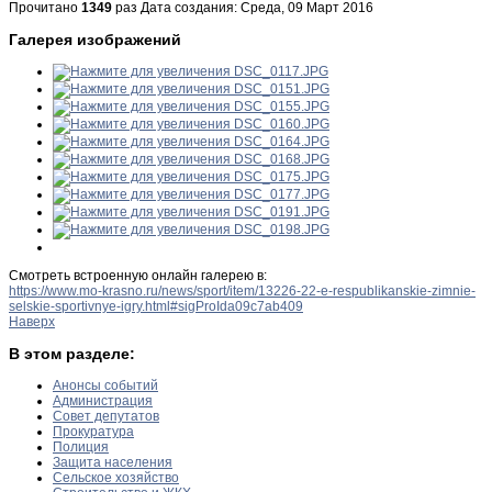
Прочитано
1349
раз
Дата создания: Среда, 09 Март 2016
Галерея изображений
Смотреть встроенную онлайн галерею в:
https://www.mo-krasno.ru/news/sport/item/13226-22-e-respublikanskie-zimnie-
selskie-sportivnye-igry.html#sigProIda09c7ab409
Наверх
В этом разделе:
Анонсы событий
Администрация
Совет депутатов
Прокуратура
Полиция
Защита населения
Сельское хозяйство