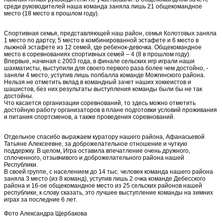
среди руководителей наша команда заняла лишь 21 общекомандное
место (18 место в прошлом году).
Спортивная семья, представляющей наш район, семья Колотовых заняла
1 место по дартсу, 5 место в комбинированной эстафете и 6 место в
лыжной эстафете из 12 семей, где ребенок-девочка. Общекомандное
место в соревнованиях спортивных семей – 4 (8 в прошлом году).
Впервые, начиная с 2003 года, в финале сельских игр играли наши
шахматисты, выступили для своего первого раза более чем достойно, -
заняли 4 место, уступив лишь полбалла команде Можгинского района.
Нельзя не отметить вклад в командный зачет наших хоккеистов и
шашистов, без них результаты выступления команды были бы не так
достойны.
Что касается организации соревнований, то здесь можно отметить
достойную работу организаторов в плане подготовки условий проживания
и питания спортсменов, а также проведения соревнований.
Отдельное спасибо выражаем куратору нашего района, Афанасьевой
Татьяне Алексеевне, за доброжелательное отношение и чуткую
поддержку. В целом, Игра оставила впечатление очень дружного,
сплоченного, отзывчивого и доброжелательного района нашей
Республики.
В своей группе, с населением до 14 тыс. человек команда нашего района
заняла 3 место (из 8 команд), уступив лишь 2 очка команде Дебесского
района и 16-ое общекомандное место из 25 сельских районов нашей
республики, к слову сказать, это лучшее выступление команды на зимних
играх за последние 6 лет.
Фото Александра Щербакова