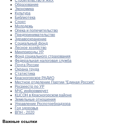
Строительство и ЖКХ
Образование
Экономика
Культура
Библиотека
Спорт
Молодежь
Опека и попечительство
Предпринимательство
Здравоохранение
Социальный фонд
Лесное хозяйство
Минприроды УР
Фонд социального страхования
Федеральная налоговая служба
Почта России
Охрана труда
Статистика
Красногорское РАДИО
Местное отделение Партии "Единая Россия"
Росреестр по УР
МЧС информирует
КЦСОН в Красногорском районе
Земельные отношения
Управление Роспотребнадзора
Год здоровья
ВПН - 2020
Важные ссылки