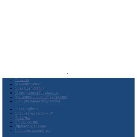
Главная
Администрация
Совет депутатов
Молодежный Парламент
Муниципальные образования
Официальные документы
Глава района
Строительство и ЖКХ
Культура
Образование
Здравоохранение
Сельское хозяйство