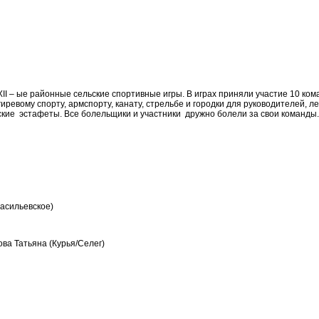
ХII – ые районные сельские спортивные игры. В играх приняли участие 10 к
 гиревому спорту, армспорту, канату, стрельбе и городки для руководителе
ские эстафеты. Все болельщики и участники дружно болели за свои команды
асильевское)
ва Татьяна (Курья/Селег)