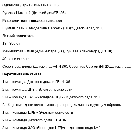
Одинцова Дарья (Гимназия/КСШ)
Русских Николай (Детский дом/ПЧ 36)
Руководители: городошный спорт
Шуклин Иван, Самоделкин Сергей - (НГДУ/Детский сад № 1)
Летний полиатлон
18 - 39 лет:
Меньшикова Юлия (Администрация), Тугбаев Александр (ДЮСШ)
40 лет и старше:
Созонтова Елена (Детский дом/ПЧ 36), Созонтов Сергей (НГДУ/Детский сад
Перетягивание каната
1 м. – команда Детского дома и ПЧ № 36
2 м. – команда ЦРБ и Электрические сети
3 м. – команда ЗАО «Чепецкое НГДУ» и детского сада № 1
В общекомандном зачете места распределились следующим образом:
1 м. – Команда ЦРБ + Электрические сети
2 м. – Команда Детского дома + ПЧ 36
3 м. – Команда ЗАО «Чепецкое НГДУ» + детского сада № 1