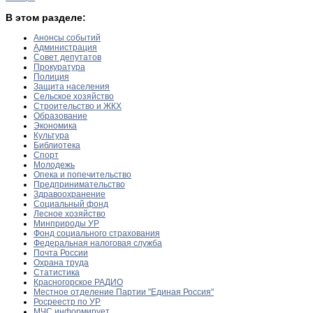
В этом разделе:
Анонсы событий
Администрация
Совет депутатов
Прокуратура
Полиция
Защита населения
Сельское хозяйство
Строительство и ЖКХ
Образование
Экономика
Культура
Библиотека
Спорт
Молодежь
Опека и попечительство
Предпринимательство
Здравоохранение
Социальный фонд
Лесное хозяйство
Минприроды УР
Фонд социального страхования
Федеральная налоговая служба
Почта России
Охрана труда
Статистика
Красногорское РАДИО
Местное отделение Партии "Единая Россия"
Росреестр по УР
МЧС информирует