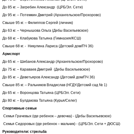
До 85 кг. – Загребин Александр (ЦРБ/Эл. Сети)
До 95 кг. – Потемкин Дмитрий (Архангельское/Прохорово)
Свыше 95 кг. – Филиппов Сергей (личник)
До 63 кг. – Чернышова Ольга (Дебы Васильевское)
До 68 кг. – Клабукова Татьяна (Гимназия/КСШ)
Свыше 68 кг. - Никулина Лариса (Детский дом/ПЧ 36)
Армспорт
До 65 кг. – Шибанов Александр (Архангельское/Прохорово)
До 75 кг. – Караваев Дмитрий (Дебы Васильевское)
До 85 кг. – Деветьяров Александр (Детский дом/ПЧ 36)
Свыше 85 кг. – Ральников Владислав (НГДУ/Детский сад № 1)
До 65 кг. – Воронцова Татьяна (ЦРБ/Эл. Сети)
До 80 кг. – Булдакова Татьяна (Курья/Селег)
Спортивные семьи
Семья Грачевых (где ребенок – девочка) - (Дебы Васильевское)
Семья Сидоровых (где ребенок – мальчик) - (ЦРБ/Эл. Сети + ДЮСШ)
Руководители: стрельба