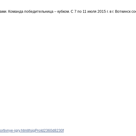
 Команда победительница – кубком. С 7 по 11 июля 2015 г. в г. Воткинск с
portivnye-igry.html#sigProId2360d8230f