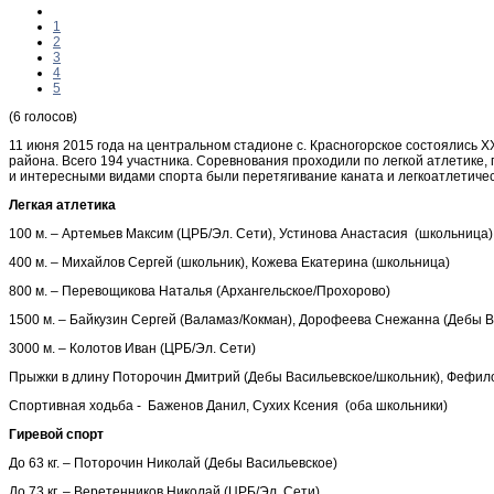
1
2
3
4
5
(6 голосов)
11 июня 2015 года на центральном стадионе с. Красногорское состоялись Х
района. Всего 194 участника. Соревнования проходили по легкой атлетике,
и интересными видами спорта были перетягивание каната и легкоатлетиче
Легкая атлетика
100 м. – Артемьев Максим (ЦРБ/Эл. Сети), Устинова Анастасия (школьница)
400 м. – Михайлов Сергей (школьник), Кожева Екатерина (школьница)
800 м. – Перевощикова Наталья (Архангельское/Прохорово)
1500 м. – Байкузин Сергей (Валамаз/Кокман), Дорофеева Снежанна (Дебы В
3000 м. – Колотов Иван (ЦРБ/Эл. Сети)
Прыжки в длину Поторочин Дмитрий (Дебы Васильевское/школьник), Фефило
Спортивная ходьба - Баженов Данил, Сухих Ксения (оба школьники)
Гиревой спорт
До 63 кг. – Поторочин Николай (Дебы Васильевское)
До 73 кг. – Веретенников Николай (ЦРБ/Эл. Сети)