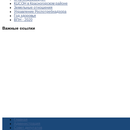
КЦСОН в Красногорском районе
Земельные отношения
Управление Роспотребнадзора
Год здоровья
ВПН - 2020
Важные ссылки
Главная
Администрация
Совет депутатов