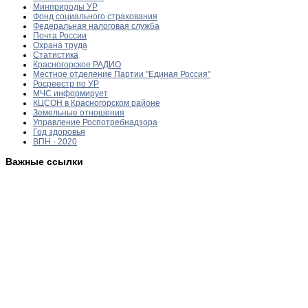
Минприроды УР
Фонд социального страхования
Федеральная налоговая служба
Почта России
Охрана труда
Статистика
Красногорское РАДИО
Местное отделение Партии "Единая Россия"
Росреестр по УР
МЧС информирует
КЦСОН в Красногорском районе
Земельные отношения
Управление Роспотребнадзора
Год здоровья
ВПН - 2020
Важные ссылки