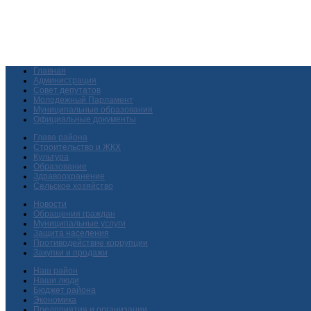
Главная
Администрация
Совет депутатов
Молодежный Парламент
Муниципальные образования
Официальные документы
Глава района
Строительство и ЖКХ
Культура
Образование
Здравоохранение
Сельское хозяйство
Новости
Обращения граждан
Муниципальные услуги
Защита населения
Противодействие коррупции
Закупки и продажи
Наш район
Наши люди
Бюджет района
Экономика
Предприятия и организации