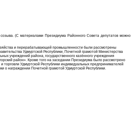
озыва. (С материалами Президиума Районного Совета депутатов можно
 хозяйства и перерабатывающей промышленности были рассмотрены
равительства Удмуртской Республики, Почетной грамотой Министерства
льных учреждений района, государственного казённого учреждения
горский район». Кроме того на заседании Президиума было рассмотрено
 и торговли Удмуртской Республики индивидуальных предпринимателей
ики о награждении Почетной грамотой Удмуртской Республики.