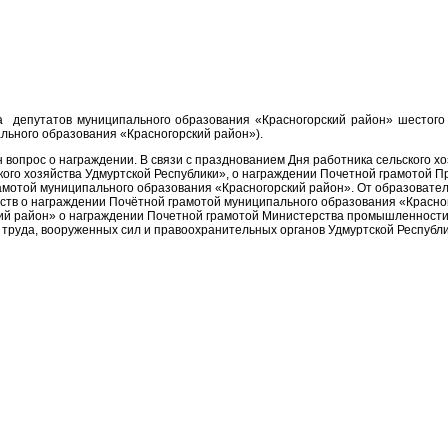
епутатов муниципального образования «Красногорский район» шестого с
льного образования «Красногорский район»).
опрос о награждении. В связи с празднованием Дня работника сельского
кого хозяйства Удмуртской Республики», о награждении Почетной грамотой П
рамотой муниципального образования «Красногорский район». От образовате
йств о награждении Почётной грамотой муниципального образования «Красно
ий район» о награждении Почетной грамотой Министерства промышленности
 труда, вооруженных сил и правоохранительных органов Удмуртской Республ