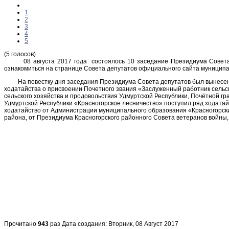
1
2
3
4
5
(5 голосов)
08 августа 2017 года состоялось 10 заседание Президиума Совета д
ознакомиться на странице Совета депутатов официального сайта муниципа
На повестку дня заседания Президиума Совета депутатов был вынесен в
ходатайства о присвоении Почетного звания «Заслуженный работник сельс
сельского хозяйства и продовольствия Удмуртской Республики, Почётной г
Удмуртской Республики «Красногорское лесничество» поступил ряд ходата
ходатайство от Администрации муниципального образования «Красногорск
района, от Президиума Красногорского районного Совета ветеранов войны,
Прочитано
943
раз
Дата создания: Вторник, 08 Август 2017