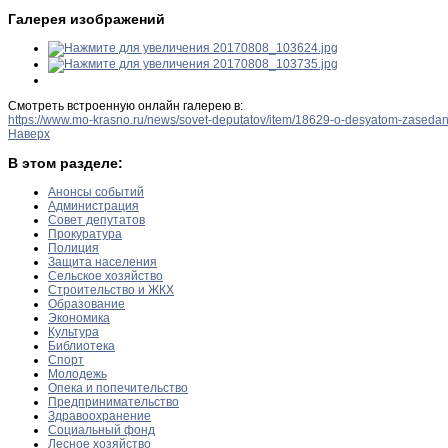
Галерея изображений
Смотреть встроенную онлайн галерею в:
https://www.mo-krasno.ru/news/sovet-deputatov/item/18629-o-desyatom-zasedan
Наверх
В этом разделе:
Анонсы событий
Администрация
Совет депутатов
Прокуратура
Полиция
Защита населения
Сельское хозяйство
Строительство и ЖКХ
Образование
Экономика
Культура
Библиотека
Спорт
Молодежь
Опека и попечительство
Предпринимательство
Здравоохранение
Социальный фонд
Лесное хозяйство