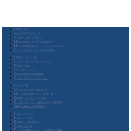
Главная
Администрация
Совет депутатов
Молодежный Парламент
Муниципальные образования
Официальные документы
Глава района
Строительство и ЖКХ
Культура
Образование
Здравоохранение
Сельское хозяйство
Новости
Обращения граждан
Муниципальные услуги
Защита населения
Противодействие коррупции
Закупки и продажи
Наш район
Наши люди
Бюджет района
Экономика
Предприятия и организации