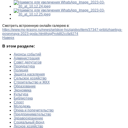
Смотреть встроенную онлайн галерею в:
https://www.mo-krasno.ru/news/selskoe-hozjajstvo/item/37347-priblizhaetsya-
posevnaya-2023-goda.html#sigProId82ccfa9274
Наверх
В этом разделе:
Анонсы событий
Администрация
Совет депутатов
Прокуратура
Полиция
Защита населения
Сельское хозяйство
Строительство и ЖКХ
Образование
Экономика
Культура
Библиотека
Спорт
Молодежь
Опека и попечительство
Предпринимательство
Здравоохранение
Социальный фонд
Лесное хозяйство