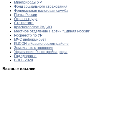
Минприроды УР
Фонд социального страхования
Федеральная налоговая служба
Почта России
Охрана труда
Статистика
Красногорское РАДИО
Местное отделение Партии "Единая Россия"
Росреестр по УР
МЧС информирует
КЦСОН в Красногорском районе
Земельные отношения
Управление Роспотребнадзора
Год здоровья
ВПН - 2020
Важные ссылки