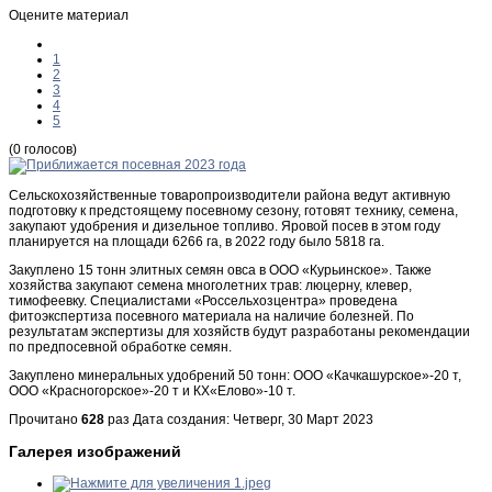
Оцените материал
1
2
3
4
5
(0 голосов)
Сельскохозяйственные товаропроизводители района ведут активную
подготовку к предстоящему посевному сезону, готовят технику, семена,
закупают удобрения и дизельное топливо. Яровой посев в этом году
планируется на площади 6266 га, в 2022 году было 5818 га.
Закуплено 15 тонн элитных семян овса в ООО «Курьинское». Также
хозяйства закупают семена многолетних трав: люцерну, клевер,
тимофеевку. Специалистами «Россельхозцентра» проведена
фитоэкспертиза посевного материала на наличие болезней. По
результатам экспертизы для хозяйств будут разработаны рекомендации
по предпосевной обработке семян.
Закуплено минеральных удобрений 50 тонн: ООО «Качкашурское»-20 т,
ООО «Красногорское»-20 т и КХ«Елово»-10 т.
Прочитано
628
раз
Дата создания: Четверг, 30 Март 2023
Галерея изображений