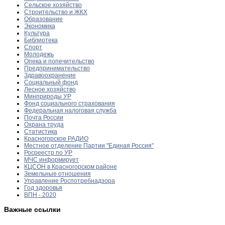
Сельское хозяйство
Строительство и ЖКХ
Образование
Экономика
Культура
Библиотека
Спорт
Молодежь
Опека и попечительство
Предпринимательство
Здравоохранение
Социальный фонд
Лесное хозяйство
Минприроды УР
Фонд социального страхования
Федеральная налоговая служба
Почта России
Охрана труда
Статистика
Красногорское РАДИО
Местное отделение Партии "Единая Россия"
Росреестр по УР
МЧС информирует
КЦСОН в Красногорском районе
Земельные отношения
Управление Роспотребнадзора
Год здоровья
ВПН - 2020
Важные ссылки