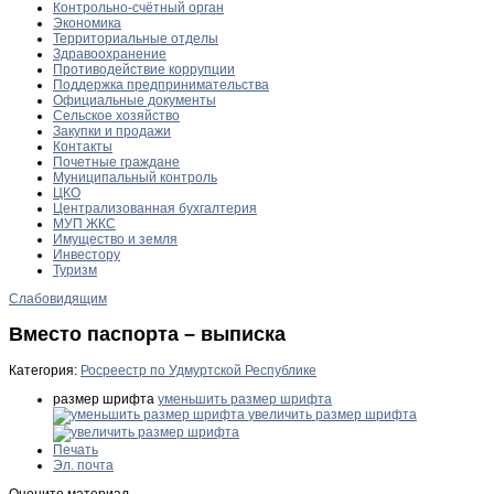
Контрольно-счётный орган
Экономика
Территориальные отделы
Здравоохранение
Противодействие коррупции
Поддержка предпринимательства
Официальные документы
Сельское хозяйство
Закупки и продажи
Контакты
Почетные граждане
Муниципальный контроль
ЦКО
Централизованная бухгалтерия
МУП ЖКС
Имущество и земля
Инвестору
Туризм
Слабовидящим
Вместо паспорта – выписка
Категория:
Росреестр по Удмуртской Республике
размер шрифта
уменьшить размер шрифта
увеличить размер шрифта
Печать
Эл. почта
Оцените материал