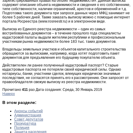
зарегистрированных правах на объект недвижимости». Данная выписка
содержит описание объекта недвижимости и сведения о его собственнике,
типе собственности, наличии ограничений, арестов и обременений и т.д.
Подготовка такого документа при запросе данных через МФЦ занимает не
более 5 рабочих дней. Также заказать выписку можно с помощью интернет
портала Росреестра (www.rosreestr.ru) и в электронном виде.
Выписка из Единого реестра недвижимости – один из самых
востребованных документов – в течение прошлого года специалисты
кадастровой палаты выдали жителям республики и профессиональным
участникам рынка недвижимости более 183 тыс. таких документов.
Владельцы земельных участков и объектов капитального строительства
обращаются за выписками, например, когда хотят подготовить пакет
документов для предъявления его будущему покупателю объекта.
Действителен ли ранее полученный кадастровый паспорт? Старые
кадастровые паспорта не потеряли своей юридической силы. Однако
нотариусы, банки, участники сделок, влекущих юридически значимые
последствия, не согласятся принять его к рассмотрению. Они запросят от
правообладателя свежую выписку из реестра недвижимости.
Прочитано
411
раз
Дата создания: Среда, 30 Январь 2019
Наверх
В этом разделе:
Анонсы событий
Администрация
Совет депутатов
Прокуратура
Полиция
Защита населения