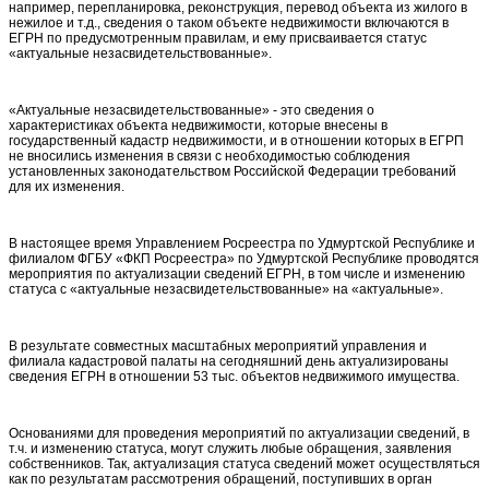
например, перепланировка, реконструкция, перевод объекта из жилого в
нежилое и т.д., сведения о таком объекте недвижимости включаются в
ЕГРН по предусмотренным правилам, и ему присваивается статус
«актуальные незасвидетельствованные».
«Актуальные незасвидетельствованные» - это сведения о
характеристиках объекта недвижимости, которые внесены в
государственный кадастр недвижимости, и в отношении которых в ЕГРП
не вносились изменения в связи с необходимостью соблюдения
установленных законодательством Российской Федерации требований
для их изменения.
В настоящее время Управлением Росреестра по Удмуртской Республике и
филиалом ФГБУ «ФКП Росреестра» по Удмуртской Республике проводятся
мероприятия по актуализации сведений ЕГРН, в том числе и изменению
статуса с «актуальные незасвидетельствованные» на «актуальные».
В результате совместных масштабных мероприятий управления и
филиала кадастровой палаты на сегодняшний день актуализированы
сведения ЕГРН в отношении 53 тыс. объектов недвижимого имущества.
Основаниями для проведения мероприятий по актуализации сведений, в
т.ч. и изменению статуса, могут служить любые обращения, заявления
собственников. Так, актуализация статуса сведений может осуществляться
как по результатам рассмотрения обращений, поступивших в орган