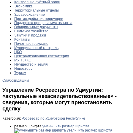
Контрольно-счётный орган
Экономика
Территориальные отделы
Здравоохранение
Противодействие коррупции
Поддержка предпринимательства
Официальные документы
Сельское хозяйство
Закупки и продажи
Контакты
Почетные граждане
Муниципальный контроль
ЦКО
Централизованная бухгалтерия
МУП ЖКС
Имущество и земля
Инвестору
Туризм
Слабовидящим
Управление Росреестра по Удмуртии:
«актуальные незасвидетельствованные» -
сведения, которые могут приостановить
сделку
Категория:
Росреестр по Удмуртской Республике
размер шрифта
уменьшить размер шрифта
увеличить размер шрифта