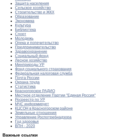
Защита населения
Сельское хозяйство
Строительство и ЖКХ
Образование
Экономика
Культура
Библиотека
Спорт
Молодежь
Опека и попечительство
Предпринимательство
Здравоохранение
Социальный фонд
Лесное хозяйство
Минприроды УР
Фонд социального страхования
Федеральная налоговая служба
Почта России
Охрана труда
Статистика
Красногорское РАДИО
Местное отделение Партии "Единая Россия"
Росреестр по УР
МЧС информирует
КЦСОН в Красногорском районе
Земельные отношения
Управление Роспотребнадзора
Год здоровья
ВПН - 2020
Важные ссылки