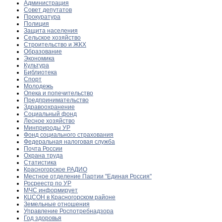
Администрация
Совет депутатов
Прокуратура
Полиция
Защита населения
Сельское хозяйство
Строительство и ЖКХ
Образование
Экономика
Культура
Библиотека
Спорт
Молодежь
Опека и попечительство
Предпринимательство
Здравоохранение
Социальный фонд
Лесное хозяйство
Минприроды УР
Фонд социального страхования
Федеральная налоговая служба
Почта России
Охрана труда
Статистика
Красногорское РАДИО
Местное отделение Партии "Единая Россия"
Росреестр по УР
МЧС информирует
КЦСОН в Красногорском районе
Земельные отношения
Управление Роспотребнадзора
Год здоровья