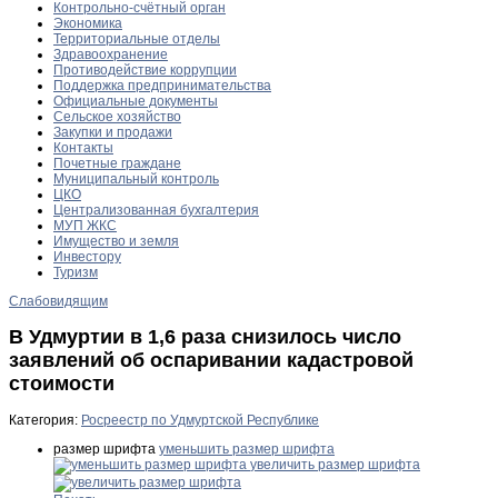
Контрольно-счётный орган
Экономика
Территориальные отделы
Здравоохранение
Противодействие коррупции
Поддержка предпринимательства
Официальные документы
Сельское хозяйство
Закупки и продажи
Контакты
Почетные граждане
Муниципальный контроль
ЦКО
Централизованная бухгалтерия
МУП ЖКС
Имущество и земля
Инвестору
Туризм
Слабовидящим
В Удмуртии в 1,6 раза снизилось число
заявлений об оспаривании кадастровой
стоимости
Категория:
Росреестр по Удмуртской Республике
размер шрифта
уменьшить размер шрифта
увеличить размер шрифта