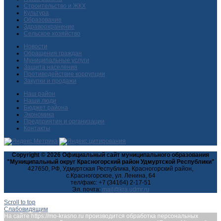
Строительство и ЖКХ
Культура
Образование
Здравоохранение
Сельское хозяйство
Новости
Обращения граждан
Муниципальные услуги
Защита населения
Противодействие коррупции
Закупки и продажи
Наш район
Наши люди
Бюджет района
Экономика
Предприятия и организации
Контакты
Copyright © 2026 Официальный сайт муниципального образования
"Муниципальный округ Красногорский район Удмуртской Республики"
427650, РФ, Удмуртская Республика, Красногорский район,
с.Красногорское, ул. Ленина, 64
тел/факс: +7 (34164) 2-17-51
Эл. почта:
Scroll to top
Слабовидящим
На сайте https://mo-krasno.ru производится обработка персональных