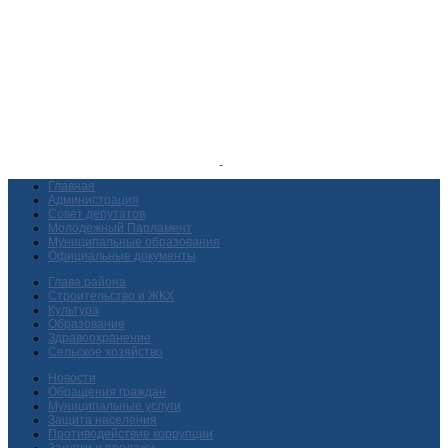
Главная
Администрация
Совет депутатов
Молодежный Парламент
Муниципальные образования
Официальные документы
Глава района
Строительство и ЖКХ
Культура
Образование
Здравоохранение
Сельское хозяйство
Новости
Обращения граждан
Муниципальные услуги
Защита населения
Противодействие коррупции
Закупки и продажи