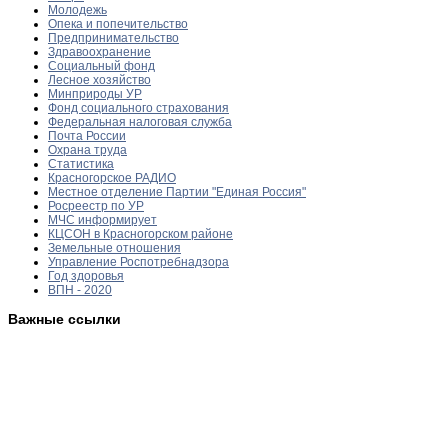
Молодежь
Опека и попечительство
Предпринимательство
Здравоохранение
Социальный фонд
Лесное хозяйство
Минприроды УР
Фонд социального страхования
Федеральная налоговая служба
Почта России
Охрана труда
Статистика
Красногорское РАДИО
Местное отделение Партии "Единая Россия"
Росреестр по УР
МЧС информирует
КЦСОН в Красногорском районе
Земельные отношения
Управление Роспотребнадзора
Год здоровья
ВПН - 2020
Важные ссылки