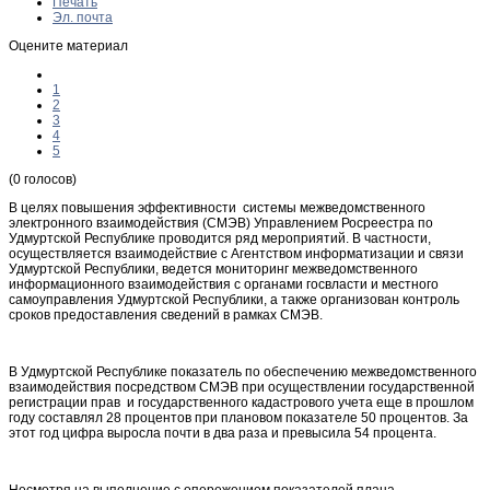
Печать
Эл. почта
Оцените материал
1
2
3
4
5
(0 голосов)
В целях повышения эффективности системы межведомственного
электронного взаимодействия (СМЭВ) Управлением Росреестра по
Удмуртской Республике проводится ряд мероприятий. В частности,
осуществляется взаимодействие с Агентством информатизации и связи
Удмуртской Республики, ведется мониторинг межведомственного
информационного взаимодействия с органами госвласти и местного
самоуправления Удмуртской Республики, а также организован контроль
сроков предоставления сведений в рамках СМЭВ.
В Удмуртской Республике показатель по обеспечению межведомственного
взаимодействия посредством СМЭВ при осуществлении государственной
регистрации прав и государственного кадастрового учета еще в прошлом
году составлял 28 процентов при плановом показателе 50 процентов. За
этот год цифра выросла почти в два раза и превысила 54 процента.
Несмотря на выполнение с опережением показателей плана