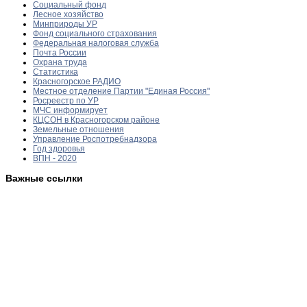
Социальный фонд
Лесное хозяйство
Минприроды УР
Фонд социального страхования
Федеральная налоговая служба
Почта России
Охрана труда
Статистика
Красногорское РАДИО
Местное отделение Партии "Единая Россия"
Росреестр по УР
МЧС информирует
КЦСОН в Красногорском районе
Земельные отношения
Управление Роспотребнадзора
Год здоровья
ВПН - 2020
Важные ссылки