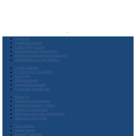
Главная
Администрация
Совет депутатов
Молодежный Парламент
Муниципальные образования
Официальные документы
Глава района
Строительство и ЖКХ
Культура
Образование
Здравоохранение
Сельское хозяйство
Новости
Обращения граждан
Муниципальные услуги
Защита населения
Противодействие коррупции
Закупки и продажи
Наш район
Наши люди
Бюджет района