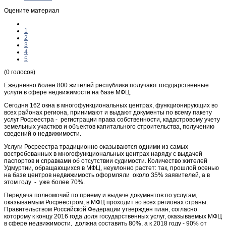
Оцените материал
1
2
3
4
5
(0 голосов)
Ежедневно более 800 жителей республики получают государственные
услуги в сфере недвижимости на базе МФЦ.
Сегодня 162 окна в многофункциональных центрах, функционирующих во
всех районах региона, принимают и выдают документы по всему пакету
услуг Росреестра - регистрации права собственности, кадастровому учету
земельных участков и объектов капитального строительства, получению
сведений о недвижимости.
Услуги Росреестра традиционно оказываются одними из самых
востребованных в многофункциональных центрах наряду с выдачей
паспортов и справками об отсутствии судимости. Количество жителей
Удмуртии, обращающихся в МФЦ, неуклонно растет: так, прошлой осенью
на базе центров недвижимость оформляли около 35% заявителей, а в
этом году - уже более 70%.
Передача полномочий по приему и выдаче документов по услугам,
оказываемым Росреестром, в МФЦ проходит во всех регионах страны.
Правительством Российской Федерации утвержден план, согласно
которому к концу 2016 года доля государственных услуг, оказываемых МФЦ
в сфере недвижимости, должна составить 80%, а к 2018 году - 90% от