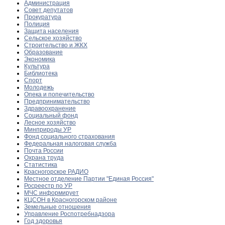
Администрация
Совет депутатов
Прокуратура
Полиция
Защита населения
Сельское хозяйство
Строительство и ЖКХ
Образование
Экономика
Культура
Библиотека
Спорт
Молодежь
Опека и попечительство
Предпринимательство
Здравоохранение
Социальный фонд
Лесное хозяйство
Минприроды УР
Фонд социального страхования
Федеральная налоговая служба
Почта России
Охрана труда
Статистика
Красногорское РАДИО
Местное отделение Партии "Единая Россия"
Росреестр по УР
МЧС информирует
КЦСОН в Красногорском районе
Земельные отношения
Управление Роспотребнадзора
Год здоровья