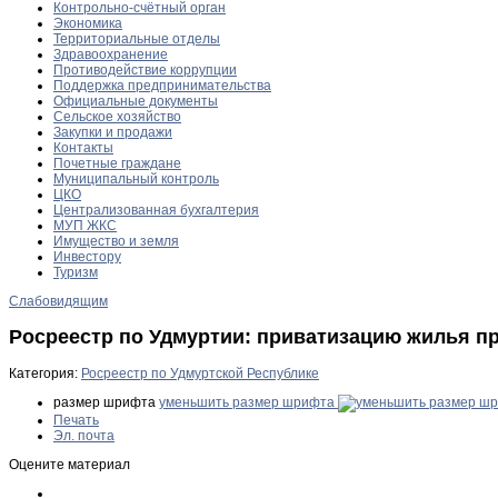
Контрольно-счётный орган
Экономика
Территориальные отделы
Здравоохранение
Противодействие коррупции
Поддержка предпринимательства
Официальные документы
Сельское хозяйство
Закупки и продажи
Контакты
Почетные граждане
Муниципальный контроль
ЦКО
Централизованная бухгалтерия
МУП ЖКС
Имущество и земля
Инвестору
Туризм
Слабовидящим
Росреестр по Удмуртии: приватизацию жилья пр
Категория:
Росреестр по Удмуртской Республике
размер шрифта
уменьшить размер шрифта
Печать
Эл. почта
Оцените материал