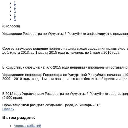
1
2
3
4
5
(0 голосов)
Управление Росреестра по Удмуртской Республике информирует о продлении
Соответствующее решение принято на днях в ходе заседания правительства
до 1 марта 2013, до 1 марта 2015 года и, наконец, до 1 марта 2016 года.
В Удмуртии, к слову, на начало 2015 года неприватизированными оставали
Управлением осреестар Росреестра по Удмуртской Республике начиная с 19
2009 – 2010 годы, когда 1 марта завершался срок бесплатной приватизации
В 2015 году Управлением Росреестра по Удмуртской Республике зарегистриро
(9 900 прав).
Прочитано
1058
раз
Дата создания: Среда, 27 Январь 2016
Наверх
В этом разделе:
Анонсы событий