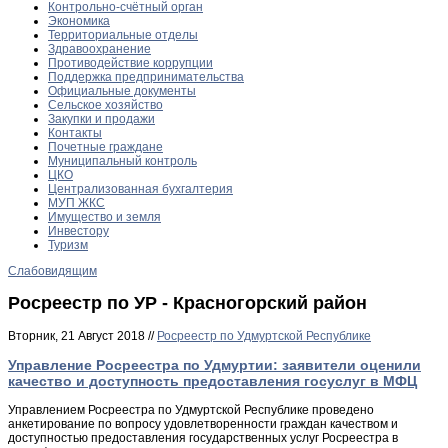
Контрольно-счётный орган
Экономика
Территориальные отделы
Здравоохранение
Противодействие коррупции
Поддержка предпринимательства
Официальные документы
Сельское хозяйство
Закупки и продажи
Контакты
Почетные граждане
Муниципальный контроль
ЦКО
Централизованная бухгалтерия
МУП ЖКС
Имущество и земля
Инвестору
Туризм
Слабовидящим
Росреестр по УР - Красногорский район
Вторник, 21 Август 2018 //
Росреестр по Удмуртской Республике
Управление Росреестра по Удмуртии: заявители оценили
качество и доступность предоставления госуслуг в МФЦ
Управлением Росреестра по Удмуртской Республике проведено
анкетирование по вопросу удовлетворенности граждан качеством и
доступностью предоставления государственных услуг Росреестра в