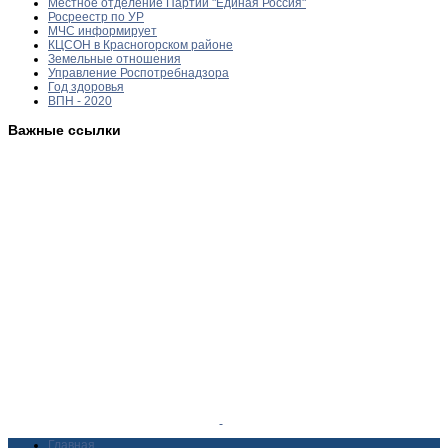
Местное отделение Партии "Единая Россия"
Росреестр по УР
МЧС информирует
КЦСОН в Красногорском районе
Земельные отношения
Управление Роспотребнадзора
Год здоровья
ВПН - 2020
Важные ссылки
Главная