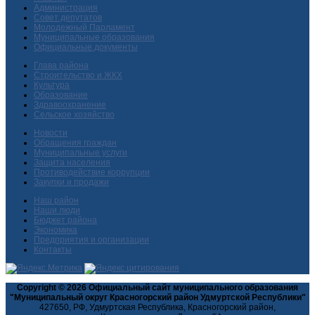
Администрация
Совет депутатов
Молодежный Парламент
Муниципальные образования
Официальные документы
Глава района
Строительство и ЖКХ
Культура
Образование
Здравоохранение
Сельское хозяйство
Новости
Обращения граждан
Муниципальные услуги
Защита населения
Противодействие коррупции
Закупки и продажи
Наш район
Наши люди
Бюджет района
Экономика
Предприятия и организации
Контакты
Copyright © 2026 Официальный сайт муниципального образования
"Муниципальный округ Красногорский район Удмуртской Республики"
427650, РФ, Удмуртская Республика, Красногорский район,