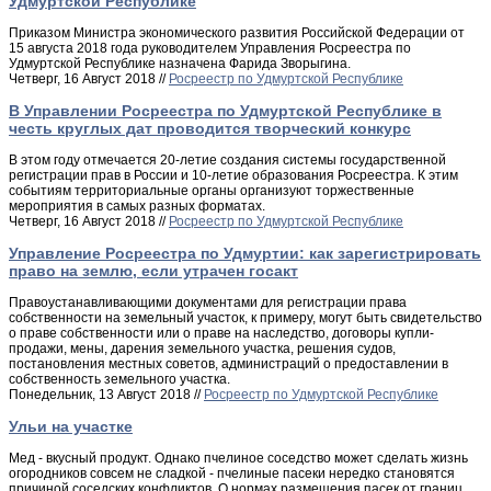
Удмуртской Республике
Приказом Министра экономического развития Российской Федерации от
15 августа 2018 года руководителем Управления Росреестра по
Удмуртской Республике назначена Фарида Зворыгина.
Четверг, 16 Август 2018 //
Росреестр по Удмуртской Республике
В Управлении Росреестра по Удмуртской Республике в
честь круглых дат проводится творческий конкурс
В этом году отмечается 20-летие создания системы государственной
регистрации прав в России и 10-летие образования Росреестра. К этим
событиям территориальные органы организуют торжественные
мероприятия в самых разных форматах.
Четверг, 16 Август 2018 //
Росреестр по Удмуртской Республике
Управление Росреестра по Удмуртии: как зарегистрировать
право на землю, если утрачен госакт
Правоустанавливающими документами для регистрации права
собственности на земельный участок, к примеру, могут быть свидетельство
о праве собственности или о праве на наследство, договоры купли-
продажи, мены, дарения земельного участка, решения судов,
постановления местных советов, администраций о предоставлении в
собственность земельного участка.
Понедельник, 13 Август 2018 //
Росреестр по Удмуртской Республике
Ульи на участке
Мед - вкусный продукт. Однако пчелиное соседство может сделать жизнь
огородников совсем не сладкой - пчелиные пасеки нередко становятся
причиной соседских конфликтов. О нормах размещения пасек от границ