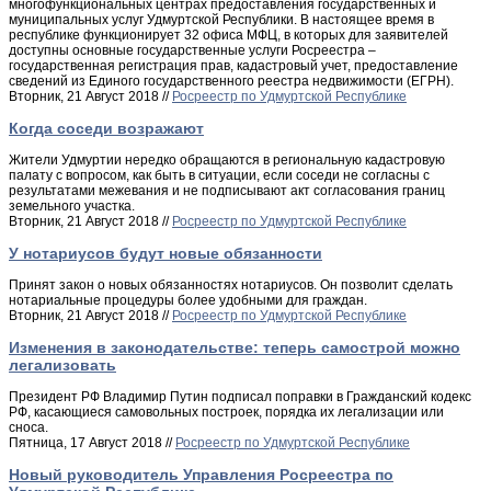
многофункциональных центрах предоставления государственных и
муниципальных услуг Удмуртской Республики. В настоящее время в
республике функционирует 32 офиса МФЦ, в которых для заявителей
доступны основные государственные услуги Росреестра –
государственная регистрация прав, кадастровый учет, предоставление
сведений из Единого государственного реестра недвижимости (ЕГРН).
Вторник, 21 Август 2018 //
Росреестр по Удмуртской Республике
Когда соседи возражают
Жители Удмуртии нередко обращаются в региональную кадастровую
палату с вопросом, как быть в ситуации, если соседи не согласны с
результатами межевания и не подписывают акт согласования границ
земельного участка.
Вторник, 21 Август 2018 //
Росреестр по Удмуртской Республике
У нотариусов будут новые обязанности
Принят закон о новых обязанностях нотариусов. Он позволит сделать
нотариальные процедуры более удобными для граждан.
Вторник, 21 Август 2018 //
Росреестр по Удмуртской Республике
Изменения в законодательстве: теперь самострой можно
легализовать
Президент РФ Владимир Путин подписал поправки в Гражданский кодекс
РФ, касающиеся самовольных построек, порядка их легализации или
сноса.
Пятница, 17 Август 2018 //
Росреестр по Удмуртской Республике
Новый руководитель Управления Росреестра по