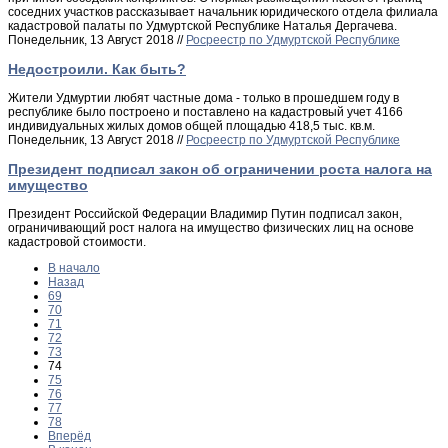
соседних участков рассказывает начальник юридического отдела филиала
кадастровой палаты по Удмуртской Республике Наталья Дергачева.
Понедельник, 13 Август 2018 //
Росреестр по Удмуртской Республике
Недостроили. Как быть?
Жители Удмуртии любят частные дома - только в прошедшем году в
республике было построено и поставлено на кадастровый учет 4166
индивидуальных жилых домов общей площадью 418,5 тыс. кв.м.
Понедельник, 13 Август 2018 //
Росреестр по Удмуртской Республике
Президент подписал закон об ограничении роста налога на
имущество
Президент Российской Федерации Владимир Путин подписал закон,
ограничивающий рост налога на имущество физических лиц на основе
кадастровой стоимости.
В начало
Назад
69
70
71
72
73
74
75
76
77
78
Вперёд