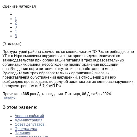
Оцените материал
1
2
3
4
5
(0 голосов)
Прокуратурой района совместно со специалистом ТО Роспотребнадзор по
УР в п.Игра выявлены нарушения санитарно-эпидемиологического
законодательства при организации питания в трех образовательных
организациях района: несоблюдение правил хранения продукции,
несоблюдение норм питания, отсутствие разработанного меню.
Руководителям трех образовательных организаций внесены
представления об устранении нарушений, в отношении 2 из них
возбуждено производство по делу об административном правонарушении,
предусмотренном ст.6.7 КоАП РФ.
Прочитано
365
раз
Дата создания: Пятница, 06 Декабрь 2024
Наверх
В этом разделе:
Анонсы событий
Администрация
Совет депутатов
Прокуратура
Полиция