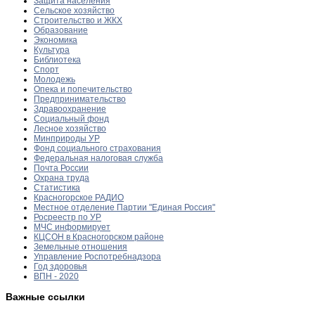
Защита населения
Сельское хозяйство
Строительство и ЖКХ
Образование
Экономика
Культура
Библиотека
Спорт
Молодежь
Опека и попечительство
Предпринимательство
Здравоохранение
Социальный фонд
Лесное хозяйство
Минприроды УР
Фонд социального страхования
Федеральная налоговая служба
Почта России
Охрана труда
Статистика
Красногорское РАДИО
Местное отделение Партии "Единая Россия"
Росреестр по УР
МЧС информирует
КЦСОН в Красногорском районе
Земельные отношения
Управление Роспотребнадзора
Год здоровья
ВПН - 2020
Важные ссылки