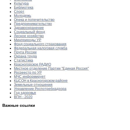
Культура
Библиотека
Спорт
Молодежь
Опека и попечительство
Предпринимательство
Здравоохранение
Социальный фонд
Лесное хозяйство
Минприроды УР
Фонд социального страхования
Федеральная налоговая служба
Почта России
Охрана труда
Статистика
Красногорское РАДИО
Местное отделение Партии "Единая Россия"
Росреестр по УР
МЧС информирует
КЦСОН в Красногорском районе
Земельные отношения
Управление Роспотребнадзора
Год здоровья
ВПН - 2020
Важные ссылки