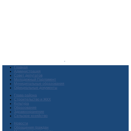
Главная
Администрация
Совет депутатов
Молодежный Парламент
Муниципальные образования
Официальные документы
Глава района
Строительство и ЖКХ
Культура
Образование
Здравоохранение
Сельское хозяйство
Новости
Обращения граждан