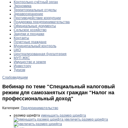
Контрольно-счётный орган
Экономика
Территориальные отделы
Здравоохранение
Противодействие коррупции
Поддержка предпринимательства
Официальные документы
Сельское хозяйство
Закупки и продажи
Контакты
Почетные граждане
Муниципальный контроль
ЦКО
Централизованная бухгалтерия
МУП ЖКС
Имущество и земля
Инвестору
Туризм
Слабовидящим
Вебинар по теме "Специальный налоговый
режим для самозанятых граждан "Налог на
профессиональный доход"
Категория:
Предпринимательство
размер шрифта
уменьшить размер шрифта
увеличить размер шрифта