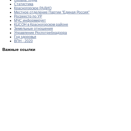
Статистика
Красногорское РАДИО
Местное отделение Партии "Единая Россия"
Росреестр по УР
МЧС информирует
КЦСОН в Красногорском районе
Земельные отношения
Управление Роспотребнадзора
Год здоровья
ВПН - 2020
Важные ссылки