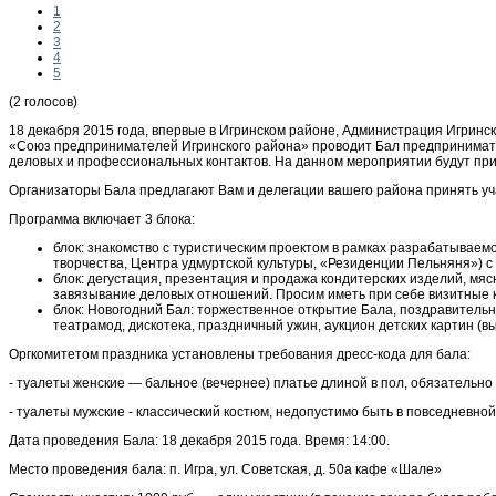
1
2
3
4
5
(2 голосов)
18 декабря 2015 года, впервые в Игринском районе, Администрация Игрин
«Союз предпринимателей Игринского района» проводит Бал предпринимате
деловых и профессиональных контактов. На данном мероприятии будут при
Организаторы Бала предлагают Вам и делегации вашего района принять уч
Программа включает 3 блока:
блок: знакомство с туристическим проектом в рамках разрабатываемо
творчества, Центра удмуртской культуры, «Резиденции Пельняня») с 1
блок: дегустация, презентация и продажа кондитерских изделий, м
завязывание деловых отношений. Просим иметь при себе визитные к
блок: Новогодний Бал: торжественное открытие Бала, поздравитель
театрамод, дискотека, праздничный ужин, аукцион детских картин (в
Оргкомитетом праздника установлены требования дресс-кода для бала:
- туалеты женские — бальное (вечернее) платье длиной в пол, обязательно
- туалеты мужские - классический костюм, недопустимо быть в повседневной
Дата проведения Бала: 18 декабря 2015 года. Время: 14:00.
Место проведения бала: п. Игра, ул. Советская, д. 50а кафе «Шале»