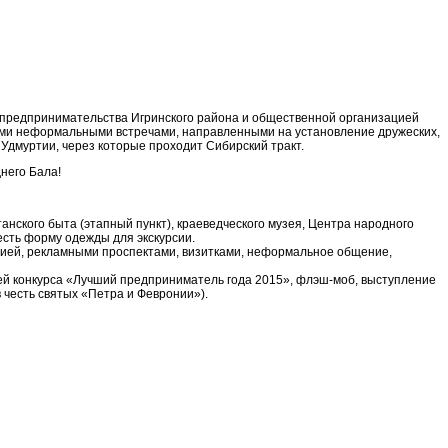
 предпринимательства Игринского района и общественной организацией
ыми неформальными встречами, направленными на установление дружеских,
Удмуртии, через которые проходит Сибирский тракт.
него Бала!
анского быта (этапный пункт), краеведческого музея, Центра народного
честь форму одежды для экскурсии.
цией, рекламными проспектами, визитками, неформальное общение,
ей конкурса «Лучший предприниматель года 2015», флэш-моб, выступление
в честь святых «Петра и Февронии»).