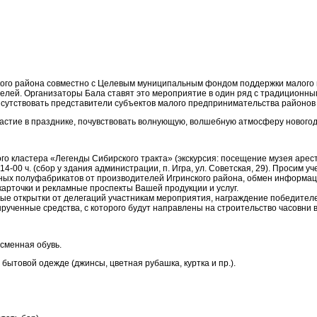
ского района совместно с Целевым муниципальным фондом поддержки малого
лей. Организаторы Бала ставят это мероприятие в один ряд с традиционн
сутствовать представители субъектов малого предпринимательства районов 
астие в празднике, почувствовать волнующую, волшебную атмосферу новогод
го кластера «Легенды Сибирского тракта» (экскурсия: посещение музея арест
4-00 ч. (сбор у здания администрации, п. Игра, ул. Советская, 29). Просим у
ясных полуфабрикатов от производителей Игринского района, обмен информа
арточки и рекламные проспекты Вашей продукции и услуг.
ные открытки от делегаций участникам мероприятия, награждение победител
ырученные средства, с которого будут направлены на строительство часовни 
 сменная обувь.
 бытовой одежде (джинсы, цветная рубашка, куртка и пр.).