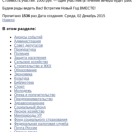
Стоимость участия: 1000 руб. — один участник (в течение вечера будет рабо
Будем рады видеть Вас! Встретим Новый Год ВМЕСТЕ!
Прочитано
1536
раз
Дата создания: Среда, 02 Декабрь 2015
Наверх
В этом разделе:
Анонсы событий
Администрация
Совет депутатов
Прокуратура
Полиция
Защита населения
Сельское хозяйство
Строительство и ЖКХ
Образование
Экономика
Культура
Библиотека
Спорт
Молодежь
Опека и попечительство
Предпринимательство
Здравоохранение
Социальный фонд
Лесное хозяйство
Минприроды УР
Фонд социального страхования
Федеральная налоговая служба
Почта России
Охрана труда