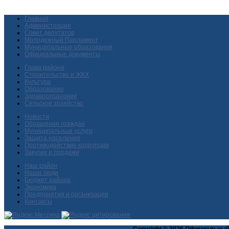
Главная
Администрация
Совет депутатов
Молодежный Парламент
Муниципальные образования
Официальные документы
Глава района
Строительство и ЖКХ
Культура
Образование
Здравоохранение
Сельское хозяйство
Новости
Обращения граждан
Муниципальные услуги
Защита населения
Противодействие коррупции
Закупки и продажи
Наш район
Наши люди
Бюджет района
Экономика
Предприятия и организации
Контакты
Copyright © 2026 Официальный