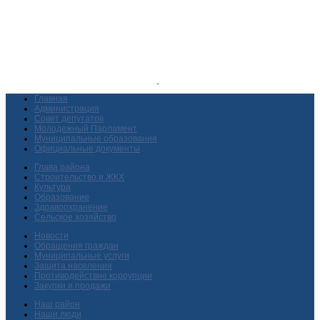
Главная
Администрация
Совет депутатов
Молодежный Парламент
Муниципальные образования
Официальные документы
Глава района
Строительство и ЖКХ
Культура
Образование
Здравоохранение
Сельское хозяйство
Новости
Обращения граждан
Муниципальные услуги
Защита населения
Противодействие коррупции
Закупки и продажи
Наш район
Наши люди