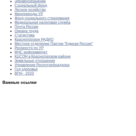
Здравоохранение
Социальный фонд
Лесное хозяйство
Минприроды УР
Фонд социального страхования
Федеральная налоговая служба
Почта России
Охрана труда
Статистика
Красногорское РАДИО
Местное отделение Партии "Единая Россия"
Росреестр по УР
МЧС информирует
КЦСОН в Красногорском районе
Земельные отношения
Управление Роспотребнадзора
Год здоровья
ВПН - 2020
Важные ссылки