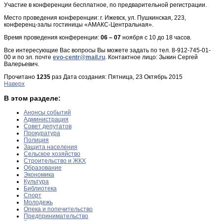
Участие в конференции бесплатное, по предварительной регистрации.
Место проведения конференции: г. Ижевск, ул. Пушкинская, 223,
конференц-залы гостиницы «АМАКС-Центральная».
Время проведения конференции:
06 – 07
ноября с 10 до 18 часов.
Все интересующие Вас вопросы Вы можете задать по тел. 8-912-745-01-
00 и по эл. почте
evo
-
centr
@
mail
.
ru
. Контактное лицо: Зыкин Сергей
Валерьевич.
Прочитано
1235
раз
Дата создания: Пятница, 23 Октябрь 2015
Наверх
В этом разделе:
Анонсы событий
Администрация
Совет депутатов
Прокуратура
Полиция
Защита населения
Сельское хозяйство
Строительство и ЖКХ
Образование
Экономика
Культура
Библиотека
Спорт
Молодежь
Опека и попечительство
Предпринимательство