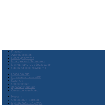
Главная
Администрация
Совет депутатов
Молодежный Парламент
Муниципальные образования
Официальные документы
Глава района
Строительство и ЖКХ
Культура
Образование
Здравоохранение
Сельское хозяйство
Новости
Обращения граждан
Муниципальные услуги