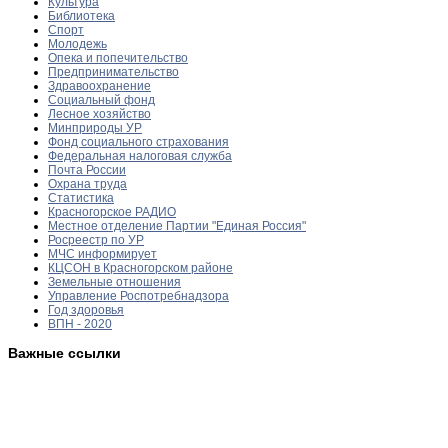
Культура
Библиотека
Спорт
Молодежь
Опека и попечительство
Предпринимательство
Здравоохранение
Социальный фонд
Лесное хозяйство
Минприроды УР
Фонд социального страхования
Федеральная налоговая служба
Почта России
Охрана труда
Статистика
Красногорское РАДИО
Местное отделение Партии "Единая Россия"
Росреестр по УР
МЧС информирует
КЦСОН в Красногорском районе
Земельные отношения
Управление Роспотребнадзора
Год здоровья
ВПН - 2020
Важные ссылки