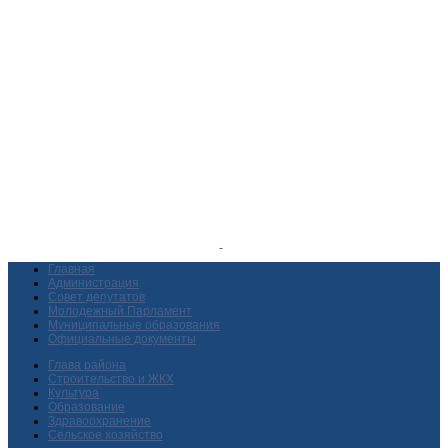
Главная
Администрация
Совет депутатов
Молодежный Парламент
Муниципальные образования
Официальные документы
Глава района
Строительство и ЖКХ
Культура
Образование
Здравоохранение
Сельское хозяйство