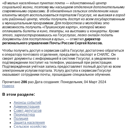
«
В малых населённых пунктах почта — единственный центр
социальной жизни, поэтому мы насыщаем отделения дополнительными
современными сервисами. В обновлённых сельских отделениях наши
клиенты могут воспользоваться порталом Госуслуг, не выезжая в город
или районный центр, чтобы получить доступ ко всем государственным
и муниципальным программам. Для подростков и молодёжи это
возможность получить «Пушкинскую карту», которой можно
оплачивать билеты в кино, театры, на выставки и концерты. Кроме
этого, зарегистрировавшись на Госуслугах, легко онлайн подать
документы для поступления в вузы
», — отметил
директор
регионального управления Почты России Сергей Колесов.
Чтобы получить доступ к сервисам сайта Госуслуг, достаточно обратиться
к оператору почтового отделения, предъявить паспорт и СНИЛС. Он
сверит документы с информацией в системе Госуслуг, а уведомление о
подтверждении поступит на телефон, указанный при регистрации.
Подтверждённая учётная запись предоставляет полный доступ ко всем
электронным услугам портала. Услугу доступа к сервисам Госуслуг
оказывают сотрудники почты, прошедшие специальное обучение.
Прочитано
286
раз
Дата создания: Понедельник, 04 Март 2024
Наверх
В этом разделе:
Анонсы событий
Администрация
Совет депутатов
Прокуратура
Полиция
Защита населения
Сельское хозяйство