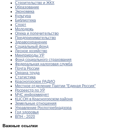
Строительство и ЖКХ
Образование
Экономика
Культура
Библиотека
Спорт
Молодежь
Опека и попечительство
Предпринимательство
Здравоохранение
Социальный фонд
Лесное хозяйство
Минприроды УР
Фонд социального страхования
Федеральная налоговая служба
Почта России
Охрана труда
Статистика
Красногорское РАДИО
Местное отделение Партии "Единая Россия"
Росреестр по УР
МЧС информирует
КЦСОН в Красногорском районе
Земельные отношения
Управление Роспотребнадзора
Год здоровья
ВПН - 2020
Важные ссылки