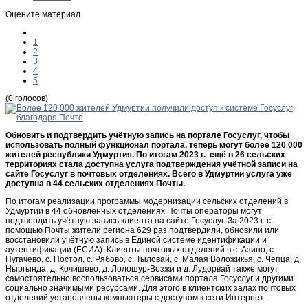
Оцените материал
1
2
3
4
5
(0 голосов)
Обновить и подтвердить учётную запись на портале Госуслуг, чтобы
использовать полный функционал портала, теперь могут более 120 000
жителей республики Удмуртия. По итогам 2023 г. ещё в 26 сельских
территориях стала доступна услуга подтверждения учётной записи на
сайте Госуслуг в почтовых отделениях. Всего в Удмуртии услуга уже
доступна в 44 сельских отделениях Почты.
По итогам реализации программы модернизации сельских отделений в
Удмуртии в 44 обновлённых отделениях Почты операторы могут
подтвердить учётную запись клиента на сайте Госуслуг. За 2023 г. с
помощью Почты жители региона 629 раз подтвердили, обновили или
восстановили учётную запись в Единой системе идентификации и
аутентификации (ЕСИА). Клиенты почтовых отделений в с. Азино, с.
Пугачево, с. Постол, с. Рябово, с. Тыловай, с. Малая Воложикья, с. Чепца, д.
Ныргында, д. Кочишево, д. Лолошур-Возжи и д. Лудорвай также могут
самостоятельно воспользоваться сервисами портала Госуслуг и другими
социально значимыми ресурсами. Для этого в клиентских залах почтовых
отделений установлены компьютеры с доступом к сети Интернет.