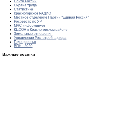
Почта России
Охрана труда
Статистика
Красногорское РАДИО
Местное отделение Партии "Единая Россия"
Росреестр по УР
МЧС информирует
КЦСОН в Красногорском районе
Земельные отношения
Управление Роспотребнадзора
Год здоровья
ВПН - 2020
Важные ссылки