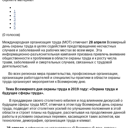
1
2
3
4
5
(0 голосов)
Международная организация труда (МОТ) отмечает
28 апреля
Всемирный
день охраны труда в целях содействия предотвращению несчастных
случаев и заболеваний на рабочих местах во всем мире. Эта
информационно-разъяснительная кампания призвана привлечь внимание
общественности к проблемам в области охраны труда и к росту числа
травм, заболеваний и смертельных случаев, связанных с трудовой
деятельностью.
Во всех регионах мира правительства, профсоюзные организации,
организации работодателей и специалисты-практики в области охраны
труда организуют мероприятия к Всемирному дню.
Тема Всемирного дня охраны труда в 2019 году: «Охрана труда и
будущее сферы труда».
В преддверии своего столетнего юбилея и под влиянием дискуссий о
будущем сферы труда МОТ, отмечая в этом году Всемирный день охраны
труда, подводит итог столетних усилий по улучшению положения в этой
области и строит планы на будущее, рассчитывая на продолжение данной
работы в условиях серьезных перемен, касающихся таких аспектов, как
технологии, демография, организация труда и климат.
28 апреля
, в официально установленный Всемирный день охраны