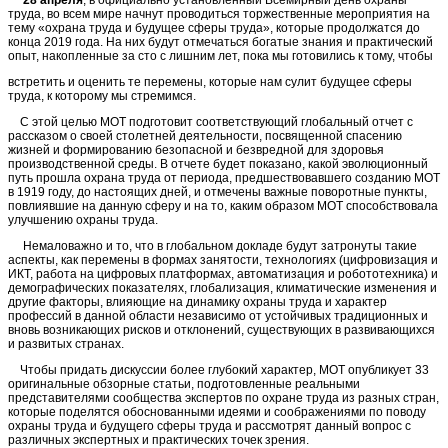
труда, во всем мире начнут проводиться торжественные мероприятия на
тему «охрана труда и будущее сферы труда», которые продолжатся до
конца 2019 года. На них будут отмечаться богатые знания и практический
опыт, накопленные за сто с лишним лет, пока мы готовились к тому, чтобы
встретить и оценить те перемены, которые нам сулит будущее сферы
труда, к которому мы стремимся.
С этой целью МОТ подготовит соответствующий глобальный отчет с
рассказом о своей столетней деятельности, посвященной спасению
жизней и формированию безопасной и безвредной для здоровья
производственной среды. В отчете будет показано, какой эволюционный
путь прошла охрана труда от периода, предшествовавшего созданию МОТ
в 1919 году, до настоящих дней, и отмечены важные поворотные пункты,
повлиявшие на данную сферу и на то, каким образом МОТ способствовала
улучшению охраны труда.
Немаловажно и то, что в глобальном докладе будут затронуты такие
аспекты, как перемены в формах занятости, технологиях (цифровизация и
ИКТ, работа на цифровых платформах, автоматизация и робототехника) и
демографических показателях, глобализация, климатические изменения и
другие факторы, влияющие на динамику охраны труда и характер
профессий в данной области независимо от устойчивых традиционных и
вновь возникающих рисков и отклонений, существующих в развивающихся
и развитых странах.
Чтобы придать дискуссии более глубокий характер, МОТ опубликует 33
оригинальные обзорные статьи, подготовленные реальными
представителями сообщества экспертов по охране труда из разных стран,
которые поделятся обоснованными идеями и соображениями по поводу
охраны труда и будущего сферы труда и рассмотрят данный вопрос с
различных экспертных и практических точек зрения.