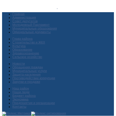
Главная
Администрация
Совет депутатов
Молодежный Парламент
Муниципальные образования
Официальные документы
Глава района
Строительство и ЖКХ
Культура
Образование
Здравоохранение
Сельское хозяйство
Новости
Обращения граждан
Муниципальные услуги
Защита населения
Противодействие коррупции
Закупки и продажи
Наш район
Наши люди
Бюджет района
Экономика
Предприятия и организации
Контакты