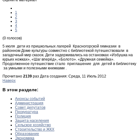
1
2
3
4
5
(0 голосов)
5 июля дети из пришкольных лагерей Красногорской гимназии в
районном Доме культуры совместно с библиотекой путешествовали в
загадочный мир сказок. Дети задерживались на остановках «Избушка на
курьих ножках», «Шаг вперёд», «Болото». «Дружная семейка».
Продолженное путешествие стало приглашение для детей в библиотеку
за умными и полезными книжками .
Прочитано
2139
раз
Дата создания: Среда, 11 Июль 2012
Наверх
В этом разделе:
Анонсы событий
Администрация
Совет депутатов
Прокуратура
Полиция
Защита населения
Сельское хозяйство
Строительство и ЖКХ
Образование
Экономика