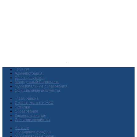
Главная
Администрация
Совет депутатов
Молодежный Парламент
Муниципальные образования
Официальные документы
Глава района
Строительство и ЖКХ
Культура
Образование
Здравоохранение
Сельское хозяйство
Новости
Обращения граждан
Муниципальные услуги