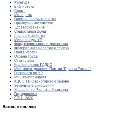
Культура
Библиотека
Спорт
Молодежь
Опека и попечительство
Предпринимательство
Здравоохранение
Социальный фонд
Лесное хозяйство
Минприроды УР
Фонд социального страхования
Федеральная налоговая служба
Почта России
Охрана труда
Статистика
Красногорское РАДИО
Местное отделение Партии "Единая Россия"
Росреестр по УР
МЧС информирует
КЦСОН в Красногорском районе
Земельные отношения
Управление Роспотребнадзора
Год здоровья
ВПН - 2020
Важные ссылки