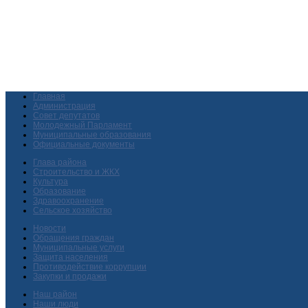
Главная
Администрация
Совет депутатов
Молодежный Парламент
Муниципальные образования
Официальные документы
Глава района
Строительство и ЖКХ
Культура
Образование
Здравоохранение
Сельское хозяйство
Новости
Обращения граждан
Муниципальные услуги
Защита населения
Противодействие коррупции
Закупки и продажи
Наш район
Наши люди