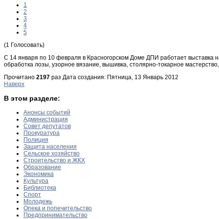
1
2
3
4
5
(1 Голосовать)
С 14 января по 10 февраля в Красногорском Доме ДПИ работает выставка н
обработка лозы, узорное вязание, вышивка, столярно-токарное мастерство
Прочитано
2197
раз
Дата создания: Пятница, 13 Январь 2012
Наверх
В этом разделе:
Анонсы событий
Администрация
Совет депутатов
Прокуратура
Полиция
Защита населения
Сельское хозяйство
Строительство и ЖКХ
Образование
Экономика
Культура
Библиотека
Спорт
Молодежь
Опека и попечительство
Предпринимательство