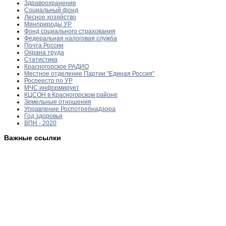
Здравоохранение
Социальный фонд
Лесное хозяйство
Минприроды УР
Фонд социального страхования
Федеральная налоговая служба
Почта России
Охрана труда
Статистика
Красногорское РАДИО
Местное отделение Партии "Единая Россия"
Росреестр по УР
МЧС информирует
КЦСОН в Красногорском районе
Земельные отношения
Управление Роспотребнадзора
Год здоровья
ВПН - 2020
Важные ссылки