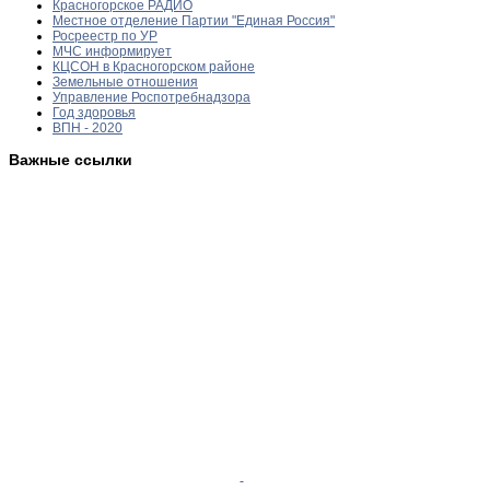
Красногорское РАДИО
Местное отделение Партии "Единая Россия"
Росреестр по УР
МЧС информирует
КЦСОН в Красногорском районе
Земельные отношения
Управление Роспотребнадзора
Год здоровья
ВПН - 2020
Важные ссылки