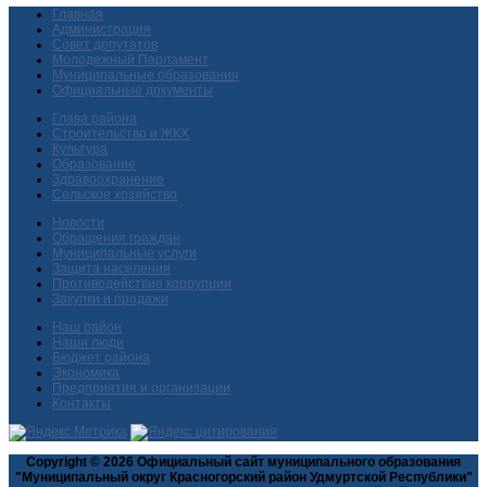
Главная
Администрация
Совет депутатов
Молодежный Парламент
Муниципальные образования
Официальные документы
Глава района
Строительство и ЖКХ
Культура
Образование
Здравоохранение
Сельское хозяйство
Новости
Обращения граждан
Муниципальные услуги
Защита населения
Противодействие коррупции
Закупки и продажи
Наш район
Наши люди
Бюджет района
Экономика
Предприятия и организации
Контакты
Copyright © 2026 Официальный сайт муниципального образования
"Муниципальный округ Красногорский район Удмуртской Республики"