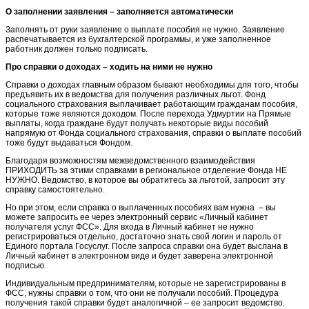
О заполнении заявления – заполняется автоматически
Заполнять от руки заявление о выплате пособия не нужно. Заявление
распечатывается из бухгалтерской программы, и уже заполненное
работник должен только подписать.
Про справки о доходах – ходить на ними не нужно
Справки о доходах главным образом бывают необходимы для того, чтобы
предъявить их в ведомства для получения различных льгот. Фонд
социального страхования выплачивает работающим гражданам пособия,
которые тоже являются доходом. После перехода Удмуртии на Прямые
выплаты, когда граждане будут получать некоторые виды пособий
напрямую от Фонда социального страхования, справки о выплате пособий
тоже будут выдаваться Фондом.
Благодаря возможностям межведомственного взаимодействия
ПРИХОДИТЬ за этими справками в региональное отделение Фонда НЕ
НУЖНО. Ведомство, в которое вы обратитесь за льготой, запросит эту
справку самостоятельно.
Но при этом, если справка о выплаченных пособиях вам нужна – вы
можете запросить ее через электронный сервис «Личный кабинет
получателя услуг ФСС». Для входа в Личный кабинет не нужно
регистрироваться отдельно, достаточно знать свой логин и пароль от
Единого портала Госуслуг. После запроса справки она будет выслана в
Личный кабинет в электронном виде и будет заверена электронной
подписью.
Индивидуальным предпринимателям, которые не зарегистрированы в
ФСС, нужны справки о том, что они не получали пособий. Процедура
получения такой справки будет аналогичной – ее запросит ведомство.