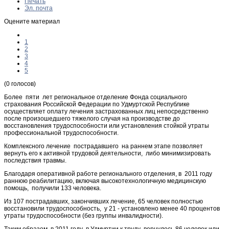
Печать
Эл. почта
Оцените материал
1
2
3
4
5
(0 голосов)
Более пяти лет региональное отделение Фонда социального
страхования Российской Федерации по Удмуртской Республике
осуществляет оплату лечения застрахованных лиц непосредственно
после произошедшего тяжелого случая на производстве до
восстановления трудоспособности или установления стойкой утраты
профессиональной трудоспособности.
Комплексного лечение пострадавшего на раннем этапе позволяет
вернуть его к активной трудовой деятельности, либо минимизировать
последствия травмы.
Благодаря оперативной работе регионального отделения, в 2011 году
раннюю реабилитацию, включая высокотехнологичную медицинскую
помощь, получили 133 человека.
Из 107 пострадавших, закончивших лечение, 65 человек полностью
восстановили трудоспособность, у 21 - установлено менее 40 процентов
утраты трудоспособности (без группы инвалидности).
Таким образом, в 2011 году в Удмуртии к труду вернулось 86 человек или