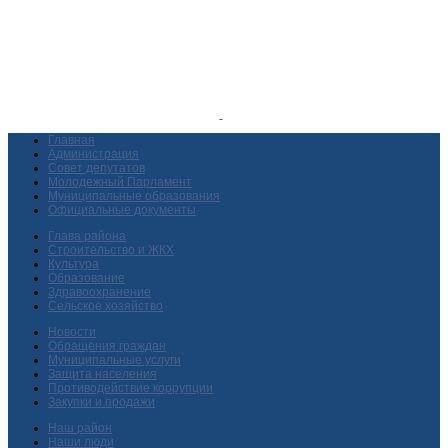
Главная
Администрация
Совет депутатов
Молодежный Парламент
Муниципальные образования
Официальные документы
Глава района
Строительство и ЖКХ
Культура
Образование
Здравоохранение
Сельское хозяйство
Новости
Обращения граждан
Муниципальные услуги
Защита населения
Противодействие коррупции
Закупки и продажи
Наш район
Наши люди