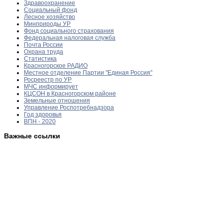
Здравоохранение
Социальный фонд
Лесное хозяйство
Минприроды УР
Фонд социального страхования
Федеральная налоговая служба
Почта России
Охрана труда
Статистика
Красногорское РАДИО
Местное отделение Партии "Единая Россия"
Росреестр по УР
МЧС информирует
КЦСОН в Красногорском районе
Земельные отношения
Управление Роспотребнадзора
Год здоровья
ВПН - 2020
Важные ссылки