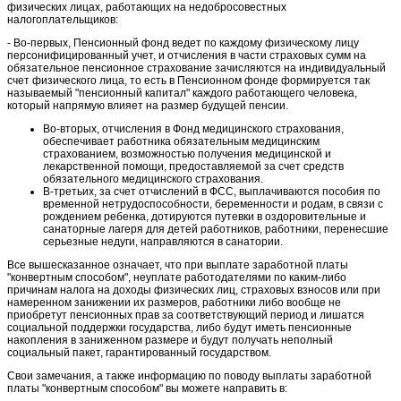
физических лицах, работающих на недобросовестных
налогоплательщиков:
- Во-первых, Пенсионный фонд ведет по каждому физическому лицу
персонифицированный учет, и отчисления в части страховых сумм на
обязательное пенсионное страхование зачисляются на индивидуальный
счет физического лица, то есть в Пенсионном фонде формируется так
называемый "пенсионный капитал" каждого работающего человека,
который напрямую влияет на размер будущей пенсии.
Во-вторых, отчисления в Фонд медицинского страхования,
обеспечивает работника обязательным медицинским
страхованием, возможностью получения медицинской и
лекарственной помощи, предоставляемой за счет средств
обязательного медицинского страхования.
В-третьих, за счет отчислений в ФСС, выплачиваются пособия по
временной нетрудоспособности, беременности и родам, в связи с
рождением ребенка, дотируются путевки в оздоровительные и
санаторные лагеря для детей работников, работники, перенесшие
серьезные недуги, направляются в санатории.
Все вышесказанное означает, что при выплате заработной платы
"конвертным способом", неуплате работодателями по каким-либо
причинам налога на доходы физических лиц, страховых взносов или при
намеренном занижении их размеров, работники либо вообще не
приобретут пенсионных прав за соответствующий период и лишатся
социальной поддержки государства, либо будут иметь пенсионные
накопления в заниженном размере и будут получать неполный
социальный пакет, гарантированный государством.
Свои замечания, а также информацию по поводу выплаты заработной
платы "конвертным способом" вы можете направить в: