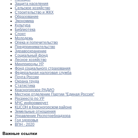
Защита населения
Сельское хозяйство
Строительство и ЖКХ
Образование
Экономика
Культура
Библиотека
Спорт
Молодежь
Опека и попечительство
Предпринимательство
Здравоохранение
Социальный фонд
Лесное хозяйство
Минприроды УР
Фонд социального страхования
Федеральная налоговая служба
Почта России
Охрана труда
Статистика
Красногорское РАДИО
Местное отделение Партии "Единая Россия"
Росреестр по УР
МЧС информирует
КЦСОН в Красногорском районе
Земельные отношения
Управление Роспотребнадзора
Год здоровья
ВПН - 2020
Важные ссылки