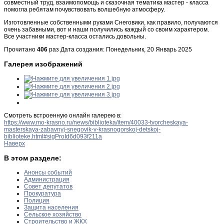
совместный труд, взаимопомощь и сказочная тематика мастер - класса
помогла ребятам почувствовать волшебную атмосферу.
Изготовленные собственными руками Снеговики, как правило, получаются
очень забавными, вот и наши получились каждый со своим характером.
Все участники мастер-класса остались довольны.
Прочитано
406
раз
Дата создания: Понедельник, 20 Январь 2025
Галерея изображений
Смотреть встроенную онлайн галерею в:
https://www.mo-krasno.ru/news/biblioteka/item/40033-tvorcheskaya-
masterskaya-zabavnyj-snegovik-v-krasnogorskoj-detskoj-
biblioteke.html#sigProId6d093f211a
Наверх
В этом разделе:
Анонсы событий
Администрация
Совет депутатов
Прокуратура
Полиция
Защита населения
Сельское хозяйство
Строительство и ЖКХ