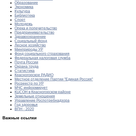
Образование
Экономика
Культура
Библиотека
Спорт
Молодежь
Опека и попечительство
Предпринимательство
Здравоохранение
Социальный фонд
Лесное хозяйство
Минприроды УР
Фонд социального страхования
Федеральная налоговая служба
Почта России
Охрана труда
Статистика
Красногорское РАДИО
Местное отделение Партии "Единая Россия"
Росреестр по УР
МЧС информирует
КЦСОН в Красногорском районе
Земельные отношения
Управление Роспотребнадзора
Год здоровья
ВПН - 2020
Важные ссылки