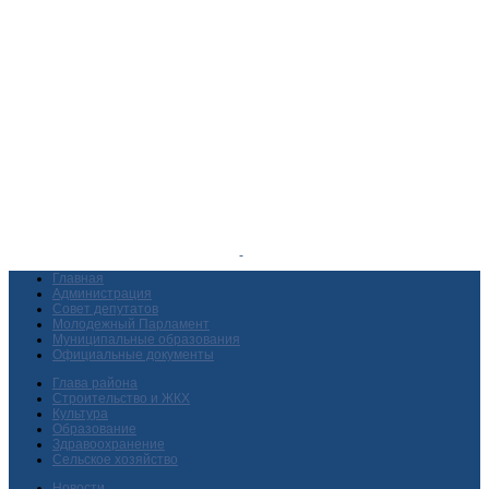
Главная
Администрация
Совет депутатов
Молодежный Парламент
Муниципальные образования
Официальные документы
Глава района
Строительство и ЖКХ
Культура
Образование
Здравоохранение
Сельское хозяйство
Новости