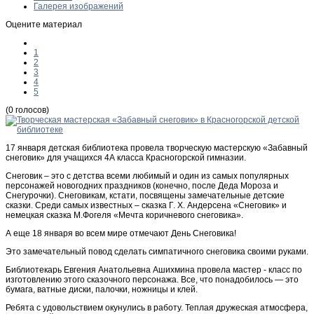
Галерея изображений
Оцените материал
1
2
3
4
5
(0 голосов)
17 января детская библиотека провела творческую мастерскую «Забавный
снеговик» для учащихся 4А класса Красногорской гимназии.
Снеговик – это с детства всеми любимый и один из самых популярных
персонажей новогодних праздников (конечно, после Деда Мороза и
Снегурочки). Снеговикам, кстати, посвящены замечательные детские
сказки. Среди самых известных – сказка Г. Х. Андерсена «Снеговик» и
немецкая сказка М.Фогеля «Мечта коричневого снеговика».
А еще 18 января во всем мире отмечают День Снеговика!
Это замечательный повод сделать симпатичного снеговика своими руками.
Библиотекарь Евгения Анатольевна Ашихмина провела мастер - класс по
изготовлению этого сказочного персонажа. Все, что понадобилось — это
бумага, ватные диски, палочки, ножницы и клей.
Ребята с удовольствием окунулись в работу. Теплая дружеская атмосфера,