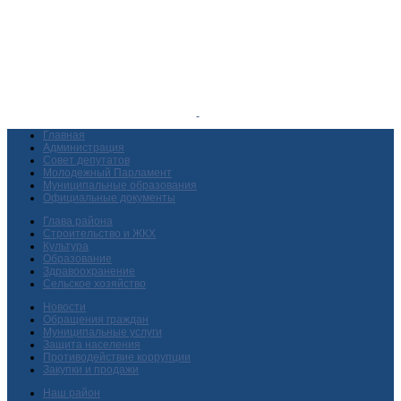
Главная
Администрация
Совет депутатов
Молодежный Парламент
Муниципальные образования
Официальные документы
Глава района
Строительство и ЖКХ
Культура
Образование
Здравоохранение
Сельское хозяйство
Новости
Обращения граждан
Муниципальные услуги
Защита населения
Противодействие коррупции
Закупки и продажи
Наш район