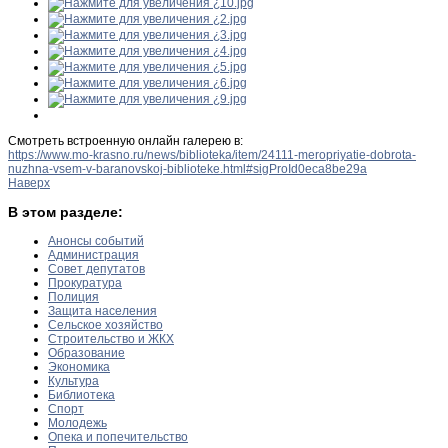
Смотреть встроенную онлайн галерею в:
https://www.mo-krasno.ru/news/biblioteka/item/24111-meropriyatie-dobrota-
nuzhna-vsem-v-baranovskoj-biblioteke.html#sigProId0eca8be29a
Наверх
В этом разделе:
Анонсы событий
Администрация
Совет депутатов
Прокуратура
Полиция
Защита населения
Сельское хозяйство
Строительство и ЖКХ
Образование
Экономика
Культура
Библиотека
Спорт
Молодежь
Опека и попечительство