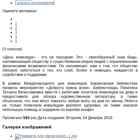
Галерея изображений
Оцените материал
1
2
3
4
5
(3 голосов)
«День инвалида» - это не праздник. Это - своеобразный знак беды,
напоминающий обществу о существовании рядом людей с ограниченными
физическими возможностями. Он напоминает нам о том, что общество
обязано заботиться о тех, кто слаб, болен и немощен, нуждается в
содействии и поддержке.
В рамках Международного дня инвалидов, Барановская библиотека
провела мероприятие «Доброта нужна всем». Библиотекарь Пинегина
Татьяна Вячеславовна вместе с ребятами посетила инвалидов на дому и
предоставила для обзора художественную литературу, а также
объяснила, что они могут заказать любую книгу на дом по звонку. Ребята
не только пожелали инвалидам крепкого здоровья, но также оказали
небольшую помощь и подарили по коробке конфет.
Прочитано
594
раз
Дата создания: Вторник, 04 Декабрь 2018
Галерея изображений