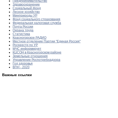
Предпринимательство
Здравоохранение
Социальный фонд
Лесное хозяйство
Минприроды УР
Фонд социального страхования
Федеральная налоговая служба
Почта России
Охрана труда
Статистика
Красногорское РАДИО
Местное отделение Партии "Единая Россия"
Росреестр по УР
МЧС информирует
КЦСОН в Красногорском районе
Земельные отношения
Управление Роспотребнадзора
Год здоровья
ВПН - 2020
Важные ссылки