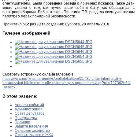
огнетушителем. Была проведена беседа о причинах пожаров. Также дети
много узнали о том, как нужно вести себя в быту, как обращаться с
электроприборами. Библиотекарь Пинегина Т.В. раздала всем участникам
памятки о мерах пожарной безопасности.
Прочитано
512
раз
Дата создания: Суббота, 28 Апрель 2018
Галерея изображений
Смотреть встроенную онлайн галерею в:
https://www.mo-krasno.ru/news/biblioteka/item/21735-chas-informatsii-v-
baranovskoj-biblioteke-budte-ostorozhny-s-ognem.html#sigProId797362b3f4
Наверх
В этом разделе:
Анонсы событий
Администрация
Совет депутатов
Прокуратура
Полиция
Защита населения
Сельское хозяйство
Строительство и ЖКХ