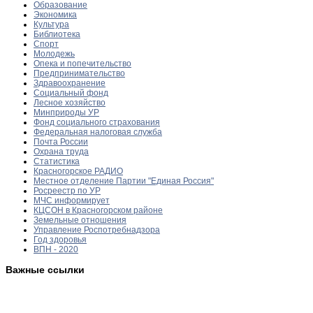
Образование
Экономика
Культура
Библиотека
Спорт
Молодежь
Опека и попечительство
Предпринимательство
Здравоохранение
Социальный фонд
Лесное хозяйство
Минприроды УР
Фонд социального страхования
Федеральная налоговая служба
Почта России
Охрана труда
Статистика
Красногорское РАДИО
Местное отделение Партии "Единая Россия"
Росреестр по УР
МЧС информирует
КЦСОН в Красногорском районе
Земельные отношения
Управление Роспотребнадзора
Год здоровья
ВПН - 2020
Важные ссылки