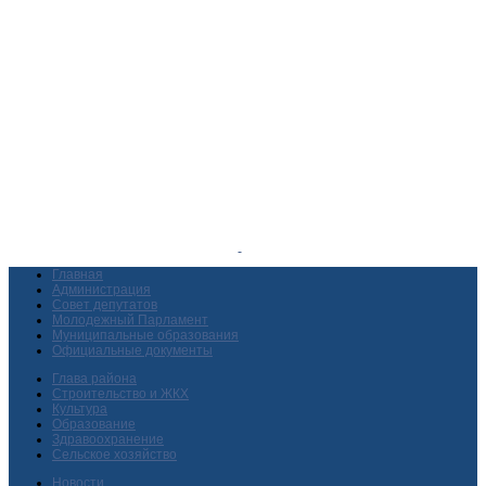
Главная
Администрация
Совет депутатов
Молодежный Парламент
Муниципальные образования
Официальные документы
Глава района
Строительство и ЖКХ
Культура
Образование
Здравоохранение
Сельское хозяйство
Новости