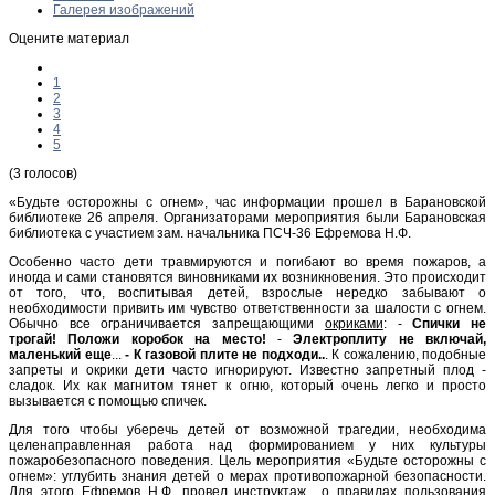
Галерея изображений
Оцените материал
1
2
3
4
5
(3 голосов)
«Будьте осторожны с огнем», час информации прошел в Барановской
библиотеке 26 апреля. Организаторами мероприятия были Барановская
библиотека с участием зам. начальника ПСЧ-36 Ефремова Н.Ф.
Особенно часто дети травмируются и погибают во время пожаров, а
иногда и сами становятся виновниками их возникновения. Это происходит
от того, что, воспитывая детей, взрослые нередко забывают о
необходимости привить им чувство ответственности за шалости с огнем.
Обычно все ограничивается запрещающими
окриками
: -
Спички не
трогай!
Положи коробок на место!
-
Электроплиту не включай,
маленький еще
...
- К газовой плите не подходи..
. К сожалению, подобные
запреты и окрики дети часто игнорируют. Известно запретный плод -
сладок. Их как магнитом тянет к огню, который очень легко и просто
вызывается с помощью спичек.
Для того чтобы уберечь детей от возможной трагедии, необходима
целенаправленная работа над формированием у них культуры
пожаробезопасного поведения. Цель мероприятия «Будьте осторожны с
огнем»: углубить знания детей о мерах противопожарной безопасности.
Для этого Ефремов Н.Ф. провел инструктаж о правилах пользования