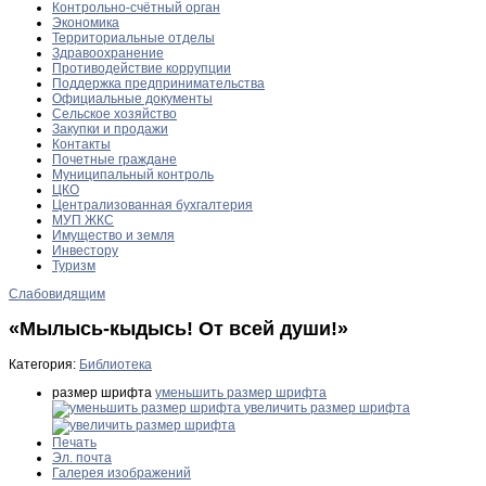
Контрольно-счётный орган
Экономика
Территориальные отделы
Здравоохранение
Противодействие коррупции
Поддержка предпринимательства
Официальные документы
Сельское хозяйство
Закупки и продажи
Контакты
Почетные граждане
Муниципальный контроль
ЦКО
Централизованная бухгалтерия
МУП ЖКС
Имущество и земля
Инвестору
Туризм
Слабовидящим
«Мылысь-кыдысь! От всей души!»
Категория:
Библиотека
размер шрифта
уменьшить размер шрифта
увеличить размер шрифта
Печать
Эл. почта
Галерея изображений