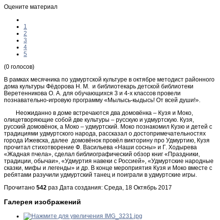
Оцените материал
1
2
3
4
5
(0 голосов)
В рамках месячника по удмуртской культуре в октябре методист районного
дома культуры Фёдорова Н. М. и библиотекарь детской библиотеки
Веретенникова О. А. для обучающихся 3 и 4-х классов провели
познавательно-игровую программу «Мылысь-кыдысь! От всей души!».
Неожиданно в доме встречаются два домовёнка – Кузя и Моко,
олицетворяющие собой две культуры – русскую и удмуртскую. Кузя,
русский домовёнок, а Моко – удмуртский. Моко познакомил Кузю и детей с
традициями удмуртского народа, рассказал о достопримечательностях
города Ижевска, далее домовёнок провёл викторину про Удмуртию, Кузя
прочитал стихотворение Ф. Васильева «Наши сосны» и Г. Ходырева
«Жадная пчела», сделал библиографический обзор книг «Праздники,
традиции, обычаи», «Удмуртия навеки с Россией», «Удмуртские народные
сказки, мифы и легенды» и др. В конце мероприятия Кузя и Моко вместе с
ребятами разучили удмуртский танец и поиграли в удмуртские игры.
Прочитано
542
раз
Дата создания: Среда, 18 Октябрь 2017
Галерея изображений