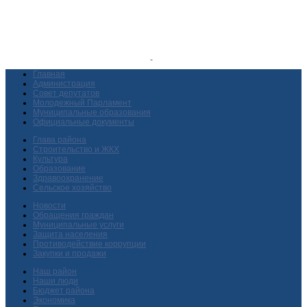
Главная
Администрация
Совет депутатов
Молодежный Парламент
Муниципальные образования
Официальные документы
Глава района
Строительство и ЖКХ
Культура
Образование
Здравоохранение
Сельское хозяйство
Новости
Обращения граждан
Муниципальные услуги
Защита населения
Противодействие коррупции
Закупки и продажи
Наш район
Наши люди
Бюджет района
Экономика