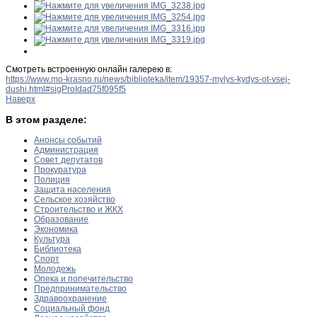
Смотреть встроенную онлайн галерею в:
https://www.mo-krasno.ru/news/biblioteka/item/19357-mylys-kydys-ot-vsej-
dushi.html#sigProIdad75f095f5
Наверх
В этом разделе:
Анонсы событий
Администрация
Совет депутатов
Прокуратура
Полиция
Защита населения
Сельское хозяйство
Строительство и ЖКХ
Образование
Экономика
Культура
Библиотека
Спорт
Молодежь
Опека и попечительство
Предпринимательство
Здравоохранение
Социальный фонд