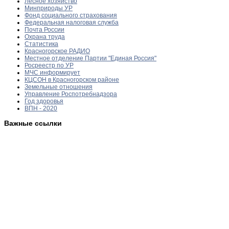
Лесное хозяйство
Минприроды УР
Фонд социального страхования
Федеральная налоговая служба
Почта России
Охрана труда
Статистика
Красногорское РАДИО
Местное отделение Партии "Единая Россия"
Росреестр по УР
МЧС информирует
КЦСОН в Красногорском районе
Земельные отношения
Управление Роспотребнадзора
Год здоровья
ВПН - 2020
Важные ссылки