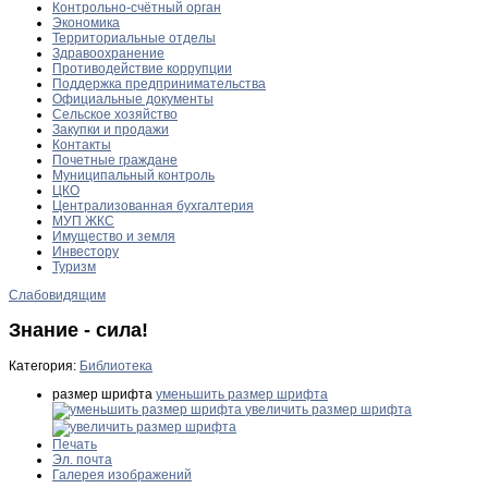
Контрольно-счётный орган
Экономика
Территориальные отделы
Здравоохранение
Противодействие коррупции
Поддержка предпринимательства
Официальные документы
Сельское хозяйство
Закупки и продажи
Контакты
Почетные граждане
Муниципальный контроль
ЦКО
Централизованная бухгалтерия
МУП ЖКС
Имущество и земля
Инвестору
Туризм
Слабовидящим
Знание - сила!
Категория:
Библиотека
размер шрифта
уменьшить размер шрифта
увеличить размер шрифта
Печать
Эл. почта
Галерея изображений