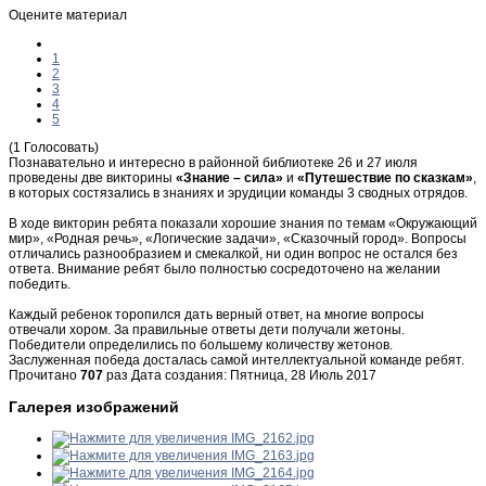
Оцените материал
1
2
3
4
5
(1 Голосовать)
Познавательно и интересно в районной библиотеке 26 и 27 июля
проведены две викторины
«Знание – сила»
и
«Путешествие по сказкам»
,
в которых состязались в знаниях и эрудиции команды 3 сводных отрядов.
В ходе викторин ребята показали хорошие знания по темам «Окружающий
мир», «Родная речь», «Логические задачи», «Сказочный город». Вопросы
отличались разнообразием и смекалкой, ни один вопрос не остался без
ответа. Внимание ребят было полностью сосредоточено на желании
победить.
Каждый ребенок торопился дать верный ответ, на многие вопросы
отвечали хором. За правильные ответы дети получали жетоны.
Победители определились по большему количеству жетонов.
Заслуженная победа досталась самой интеллектуальной команде ребят.
Прочитано
707
раз
Дата создания: Пятница, 28 Июль 2017
Галерея изображений