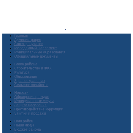
Главная
Администрация
Совет депутатов
Молодежный Парламент
Муниципальные образования
Официальные документы
Глава района
Строительство и ЖКХ
Культура
Образование
Здравоохранение
Сельское хозяйство
Новости
Обращения граждан
Муниципальные услуги
Защита населения
Противодействие коррупции
Закупки и продажи
Наш район
Наши люди
Бюджет района