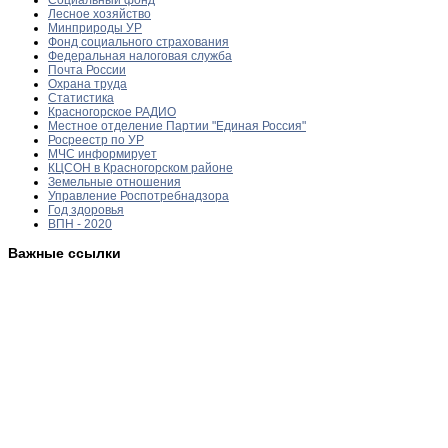
Лесное хозяйство
Минприроды УР
Фонд социального страхования
Федеральная налоговая служба
Почта России
Охрана труда
Статистика
Красногорское РАДИО
Местное отделение Партии "Единая Россия"
Росреестр по УР
МЧС информирует
КЦСОН в Красногорском районе
Земельные отношения
Управление Роспотребнадзора
Год здоровья
ВПН - 2020
Важные ссылки