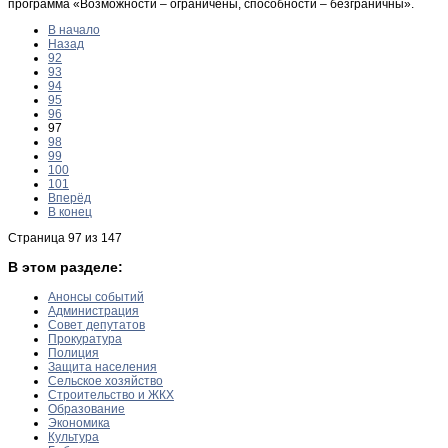
программа «Возможности – ограничены, способности – безграничны».
В начало
Назад
92
93
94
95
96
97
98
99
100
101
Вперёд
В конец
Страница 97 из 147
В этом разделе:
Анонсы событий
Администрация
Совет депутатов
Прокуратура
Полиция
Защита населения
Сельское хозяйство
Строительство и ЖКХ
Образование
Экономика
Культура