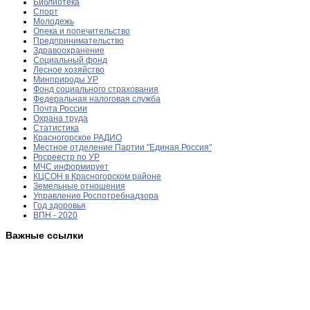
Библиотека
Спорт
Молодежь
Опека и попечительство
Предпринимательство
Здравоохранение
Социальный фонд
Лесное хозяйство
Минприроды УР
Фонд социального страхования
Федеральная налоговая служба
Почта России
Охрана труда
Статистика
Красногорское РАДИО
Местное отделение Партии "Единая Россия"
Росреестр по УР
МЧС информирует
КЦСОН в Красногорском районе
Земельные отношения
Управление Роспотребнадзора
Год здоровья
ВПН - 2020
Важные ссылки