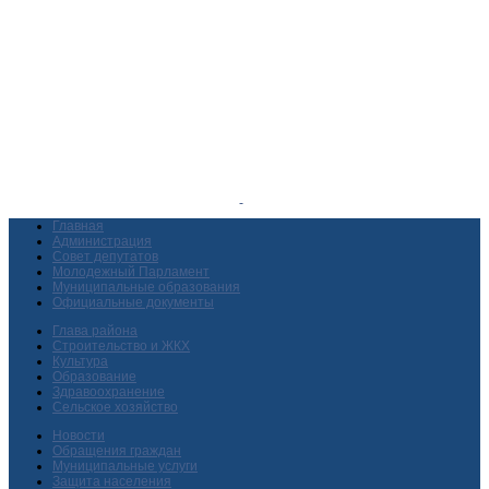
Главная
Администрация
Совет депутатов
Молодежный Парламент
Муниципальные образования
Официальные документы
Глава района
Строительство и ЖКХ
Культура
Образование
Здравоохранение
Сельское хозяйство
Новости
Обращения граждан
Муниципальные услуги
Защита населения