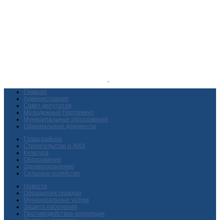
Главная
Администрация
Совет депутатов
Молодежный Парламент
Муниципальные образования
Официальные документы
Глава района
Строительство и ЖКХ
Культура
Образование
Здравоохранение
Сельское хозяйство
Новости
Обращения граждан
Муниципальные услуги
Защита населения
Противодействие коррупции