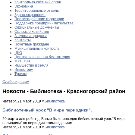
Контрольно-счётный орган
Экономика
Территориальные отделы
Здравоохранение
Противодействие коррупции
Поддержка предпринимательства
Официальные документы
Сельское хозяйство
Закупки и продажи
Контакты
Почетные граждане
Муниципальный контроль
ЦКО
Централизованная бухгалтерия
МУП ЖКС
Имущество и земля
Инвестору
Туризм
Слабовидящим
Новости - Библиотека - Красногорский район
Четверг, 21 Март 2019 //
Библиотека
Библиотечный урок "В мире периодики".
20 марта для ребят д. Багыр был проведен библиотечный урок “В мире
периодики” по периодическим изданиям.
Четверг, 21 Март 2019 //
Библиотека