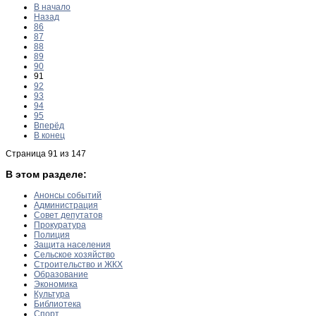
В начало
Назад
86
87
88
89
90
91
92
93
94
95
Вперёд
В конец
Страница 91 из 147
В этом разделе:
Анонсы событий
Администрация
Совет депутатов
Прокуратура
Полиция
Защита населения
Сельское хозяйство
Строительство и ЖКХ
Образование
Экономика
Культура
Библиотека
Спорт