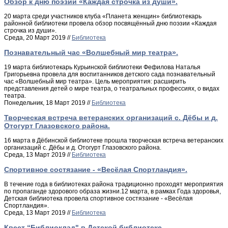
Обзор к дню поэзии «Каждая строчка из души».
20 марта среди участников клуба «Планета женщин» библиотекарь
районной библиотеки провела обзор посвящённый дню поэзии «Каждая
строчка из души».
Среда, 20 Март 2019 //
Библиотека
Познавательный час «Волшебный мир театра».
19 марта библиотекарь Курьинской библиотеки Фефилова Наталья
Григорьевна провела для воспитанников детского сада познавательный
час «Волшебный мир театра». Цель мероприятия: расширить
представления детей о мире театра, о театральных профессиях, о видах
театра.
Понедельник, 18 Март 2019 //
Библиотека
Творческая встреча ветеранских организаций с. Дёбы и д.
Отогурт Глазовского района.
16 марта в Дёбинской библиотеке прошла творческая встреча ветеранских
организаций с. Дёбы и д. Отогурт Глазовского района.
Среда, 13 Март 2019 //
Библиотека
Спортивное состязание - «Весёлая Спортландия».
В течение года в библиотеках района традиционно проходят мероприятия
по пропаганде здорового образа жизни.12 марта, в рамках Года здоровья,
Детская библиотека провела спортивное состязание - «Весёлая
Спортландия».
Среда, 13 Март 2019 //
Библиотека
Квест “Библиоклад" в Детской библиотеке.