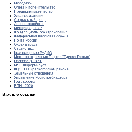
Молодежь
Опека и попечительство
Предпринимательство
Здравоохранение
Социальный фонд
Лесное хозяйство
Минприроды УР
Фонд социального страхования
Федеральная налоговая служба
Почта России
Охрана труда
Статистика
Красногорское РАДИО
Местное отделение Партии "Единая Россия"
Росреестр по УР
МЧС информирует
КЦСОН в Красногорском районе
Земельные отношения
Управление Роспотребнадзора
Год здоровья
ВПН - 2020
Важные ссылки