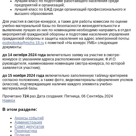
лучший класс по подготовке работающего населения среди
предприятий и организаций;
лучший класс по БЖД среди организаций профессионального и
высшего образования.
Для участия в смотре-конкурсе, а также для работы комиссии по оценке
учебно-материальной базы по безопасности жизнедеятельности и
выявлению лучших из них по номинациям необходимо направить в отдел
мероприятий гражданской обороны и подготовки населения управления
гражданской обороны и защиты населения на адрес электронной почты:
podgotovka@mchs-18.ru
с пометкой «На конкурс УМБ» следующие
документы:
до 14 октября 2024 года
включительно заявку на участие в смотре-
конкурсе (с указанием адреса расположения организации, Ф.И.О.
руководителя, наименовании номинации смотра-конкурса, по которой
заявляется участник);
до 15 ноября 2024 года
включительно заполненную таблицу критериев
согласно положению, а также фото, видеоматериалы оформления уголков
(классов), подтверждающие наличие каждого элемента учебно-
материальной базы.
Прочитано
724
раз
Дата создания: Пятница, 06 Сентябрь 2024
Наверх
В этом разделе:
Анонсы событий
Администрация
Совет депутатов
Прокуратура
Полиция